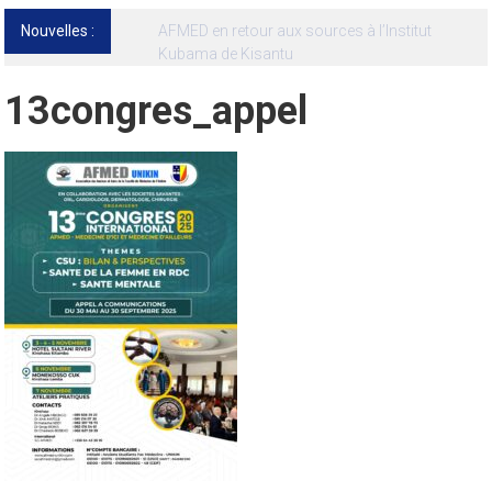
Nouvelles :
13ᵉ Congrès international de l’AFMED : quatre
jours pour penser la médecine d’aujourd’hui
et de demain
13congres_appel