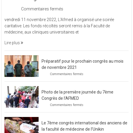
L’Afmed à organisé une soirée caritative
sur
Commentaires fermés
L’Afmed
vendredi 11 novembre 2022, L’Afmed à organisé une soirée
à
caritative. Les fonds récoltés seront remis à la Faculté de
organisé
médecine, aux cliniques universitaires et
une
soirée
Lire plus
caritative
Préparatif pour le prochain congrès au mois
de novembre 2021
sur
Commentaires fermés
Préparatif
pour
le
Photo de la première journée du 7ème
prochain
congrès
Congrès de l’AFMED
au
sur
Commentaires fermés
mois
Photo
de
de
novembre
la
2021
Le 7ème congrès international des anciens de
première