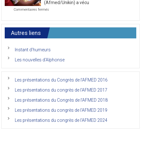
journée
la faculté de médecine de l’Unikin
du
(Afmed/Unikin) a vécu
7ème
sur
Commentaires fermés
Congrès
Le
de
7ème
l’AFMED
congrès
international
Autres liens
des
anciens
de
Instant d’humeurs
la
faculté
Les nouvelles d’Alphonse
de
médecine
de
l’Unikin
Les présentations du Congrès de l’AFMED 2016
(Afmed/Unikin)
a
Les présentations du congrès de l’AFMED 2017
vécu
Les présentations du Congrès de l’AFMED 2018
Les présentations du congrès de l’AFMED 2019
Les présentations du congrès de l’AFMED 2024