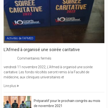
Activités de l'AFMED
L’Afmed à organisé une soirée caritative
sur
Commentaires fermés
L’Afmed
vendredi 11 novembre 2022, L’Afmed à organisé une soirée
à
caritative. Les fonds récoltés seront remis à la Faculté de
organisé
médecine, aux cliniques universitaires et
une
soirée
Lire plus
caritative
Préparatif pour le prochain congrès au mois
de novembre 2021