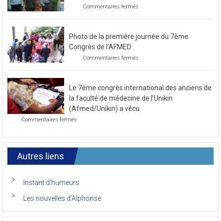
sur
Commentaires fermés
Préparatif
pour
le
Photo de la première journée du 7ème
prochain
congrès
Congrès de l’AFMED
au
sur
Commentaires fermés
mois
Photo
de
de
novembre
la
2021
Le 7ème congrès international des anciens de
première
journée
la faculté de médecine de l’Unikin
du
(Afmed/Unikin) a vécu
7ème
sur
Commentaires fermés
Congrès
Le
de
7ème
l’AFMED
congrès
international
Autres liens
des
anciens
de
Instant d’humeurs
la
faculté
Les nouvelles d’Alphonse
de
médecine
de