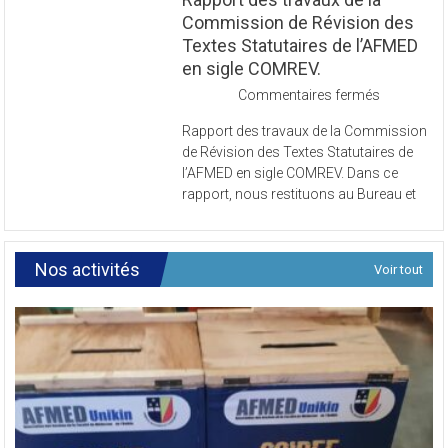
Commission de Révision des
Textes Statutaires de l’AFMED
en sigle COMREV.
sur
Commentaires fermés
Rapport
Rapport des travaux de la Commission
des
de Révision des Textes Statutaires de
travaux
l’AFMED en sigle COMREV. Dans ce
de
rapport, nous restituons au Bureau et
la
Commissi
de
Révision
Nos activités
Voir tout
des
Textes
Statutaires
de
l’AFMED
en
sigle
COMREV.