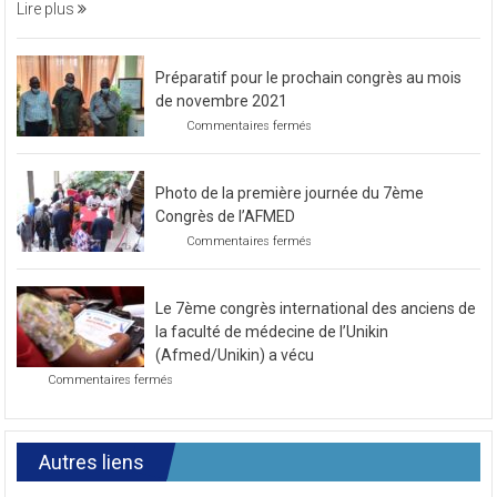
soirée
Lire plus
caritative
Préparatif pour le prochain congrès au mois
de novembre 2021
sur
Commentaires fermés
Préparatif
pour
le
Photo de la première journée du 7ème
prochain
congrès
Congrès de l’AFMED
au
sur
Commentaires fermés
mois
Photo
de
de
novembre
la
2021
Le 7ème congrès international des anciens de
première
journée
la faculté de médecine de l’Unikin
du
(Afmed/Unikin) a vécu
7ème
sur
Commentaires fermés
Congrès
Le
de
7ème
l’AFMED
congrès
international
Autres liens
des