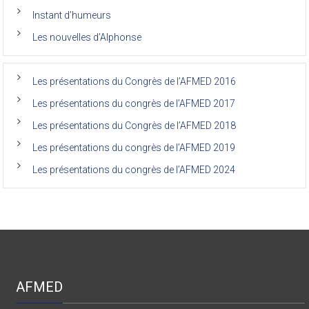
anciens
de
Instant d’humeurs
la
faculté
Les nouvelles d’Alphonse
de
médecine
de
l’Unikin
Les présentations du Congrès de l’AFMED 2016
(Afmed/Unikin)
a
Les présentations du congrès de l’AFMED 2017
vécu
Les présentations du Congrès de l’AFMED 2018
Les présentations du congrès de l’AFMED 2019
Les présentations du congrès de l’AFMED 2024
AFMED