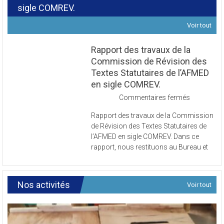
Révision des Textes Statutaires de l’AFMED en
sigle COMREV.
Voir tout
Rapport des travaux de la
Commission de Révision des
Textes Statutaires de l’AFMED
en sigle COMREV.
sur
Commentaires fermés
Rapport
Rapport des travaux de la Commission
des
de Révision des Textes Statutaires de
travaux
l’AFMED en sigle COMREV. Dans ce
de
rapport, nous restituons au Bureau et
la
Commissi
de
Révision
Nos activités
Voir tout
des
Textes
Statutaires