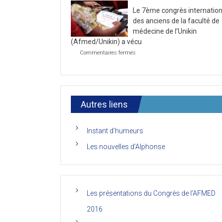
la
2021
Le 7ème congrès internation
première
journée
des anciens de la faculté de
du
médecine de l’Unikin
7ème
(Afmed/Unikin) a vécu
Congrès
de
sur
Commentaires fermés
l’AFMED
Le
7ème
congrès
international
des
anciens
Autres liens
de
la
faculté
Instant d’humeurs
de
médecine
Les nouvelles d’Alphonse
de
l’Unikin
(Afmed/Unikin)
a
vécu
Les présentations du Congrès de l’AFMED
2016