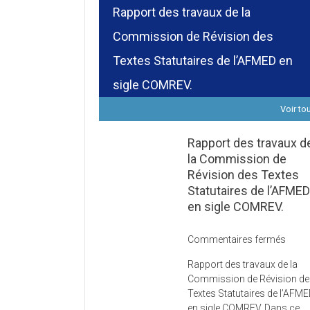
Rapport des travaux de la
Commission de Révision des
Textes Statutaires de l’AFMED en
sigle COMREV.
Voir to
Rapport des travaux d
la Commission de
Révision des Textes
Statutaires de l’AFME
en sigle COMREV.
sur
Commentaires fermés
Rapp
Rapport des travaux de la
des
Commission de Révision d
trava
Textes Statutaires de l’AFM
de
en sigle COMREV. Dans ce