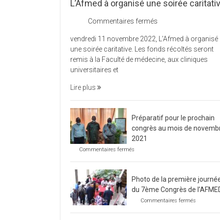
L’Afmed à organisé une soirée caritati
sur
Commentaires fermés
L’Afmed
vendredi 11 novembre 2022, L’Afmed à organisé
à
une soirée caritative. Les fonds récoltés seront
organisé
remis à la Faculté de médecine, aux cliniques
une
universitaires et
soirée
caritative
Lire plus
Préparatif pour le prochain
congrès au mois de novemb
2021
sur
Commentaires fermés
Préparatif
pour
le
Photo de la première journé
prochain
congrès
du 7ème Congrès de l’AFME
au
sur
Commentaires fermés
mois
Photo
de
de
novembre