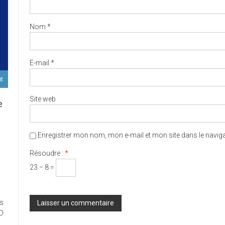
Nom
*
E-mail
*
ut
Site web
e
Enregistrer mon nom, mon e-mail et mon site dans le navi
D
Résoudre :
*
23 − 8 =
ort
es
ux
ED