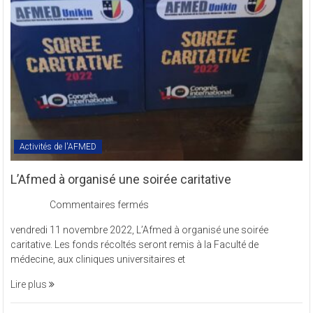
en
sigle
COMREV.
Activités de l'AFMED
L’Afmed à organisé une soirée caritative
sur
Commentaires fermés
L’Afmed
vendredi 11 novembre 2022, L’Afmed à organisé une soirée
à
caritative. Les fonds récoltés seront remis à la Faculté de
organisé
médecine, aux cliniques universitaires et
une
soirée
Lire plus
caritative