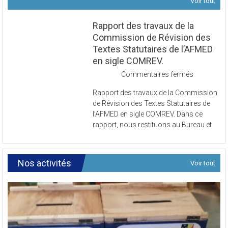
Voir tout
Rapport des travaux de la
Commission de Révision des
Textes Statutaires de l’AFMED
en sigle COMREV.
sur
Commentaires fermés
Rapport
Rapport des travaux de la Commission
des
de Révision des Textes Statutaires de
travaux
l’AFMED en sigle COMREV. Dans ce
de
rapport, nous restituons au Bureau et
la
Commissi
de
Révision
Nos activités
Voir tout
des
Textes
Statutaires
de
l’AFMED