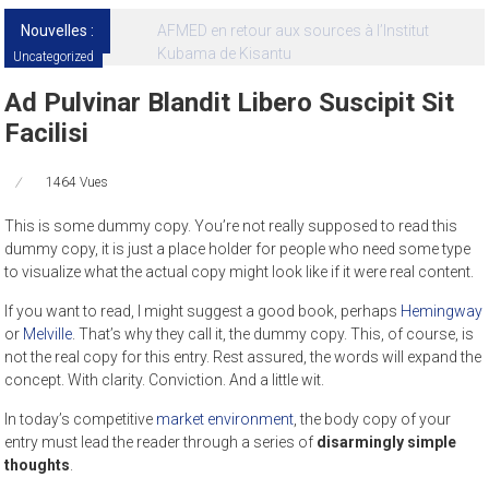
Nouvelles :
13ᵉ Congrès international de l’AFMED : quatre
jours pour penser la médecine d’aujourd’hui
et de demain
Uncategorized
Ad Pulvinar Blandit Libero Suscipit Sit
Facilisi
1464 Vues
This is some dummy copy. You’re not really supposed to read this
dummy copy, it is just a place holder for people who need some type
to visualize what the actual copy might look like if it were real content.
If you want to read, I might suggest a good book, perhaps
Hemingway
or
Melville
. That’s why they call it, the dummy copy. This, of course, is
not the real copy for this entry. Rest assured, the words will expand the
concept. With clarity. Conviction. And a little wit.
In today’s competitive
market environment
, the body copy of your
entry must lead the reader through a series of
disarmingly simple
thoughts
.