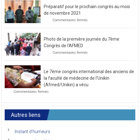
Préparatif pour le prochain congrès au mois
de novembre 2021
sur
Commentaires fermés
Préparatif
pour
le
Photo de la première journée du 7ème
prochain
congrès
Congrès de l’AFMED
au
sur
Commentaires fermés
mois
Photo
de
de
novembre
la
2021
Le 7ème congrès international des anciens de
première
journée
la faculté de médecine de l’Unikin
du
(Afmed/Unikin) a vécu
7ème
sur
Commentaires fermés
Congrès
Le
de
7ème
l’AFMED
congrès
international
Autres liens
des
anciens
de
Instant d’humeurs
la