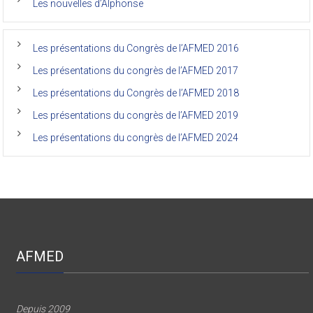
faculté
Les nouvelles d’Alphonse
de
médecine
de
l’Unikin
Les présentations du Congrès de l’AFMED 2016
(Afmed/Unikin)
a
Les présentations du congrès de l’AFMED 2017
vécu
Les présentations du Congrès de l’AFMED 2018
Les présentations du congrès de l’AFMED 2019
Les présentations du congrès de l’AFMED 2024
AFMED