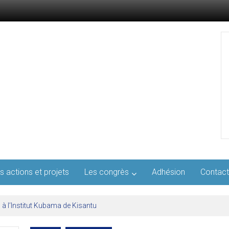
s actions et projets
Les congrès
Adhésion
Contact
l’AFMED : quatre jours pour penser la médecine d’aujourd’hui et de demai