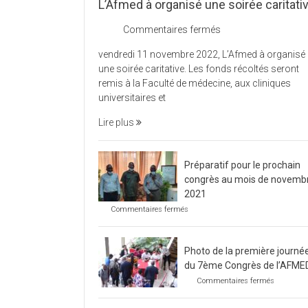
L’Afmed à organisé une soirée caritati
sur
Commentaires fermés
L’Afmed
vendredi 11 novembre 2022, L’Afmed à organisé
à
une soirée caritative. Les fonds récoltés seront
organisé
remis à la Faculté de médecine, aux cliniques
une
universitaires et
soirée
caritative
Lire plus
Préparatif pour le prochain
congrès au mois de novemb
2021
sur
Commentaires fermés
Préparatif
pour
le
Photo de la première journé
prochain
congrès
du 7ème Congrès de l’AFME
au
sur
Commentaires fermés
mois
Photo
de
de
novembre