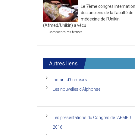
la
2021
Le 7ème congrès internation
première
journée
des anciens de la faculté de
du
médecine de l’Unikin
7ème
(Afmed/Unikin) a vécu
Congrès
de
sur
Commentaires fermés
l’AFMED
Le
7ème
congrès
international
des
anciens
Autres liens
de
la
faculté
Instant d’humeurs
de
médecine
Les nouvelles d’Alphonse
de
l’Unikin
(Afmed/Unikin)
a
vécu
Les présentations du Congrès de l’AFMED
2016