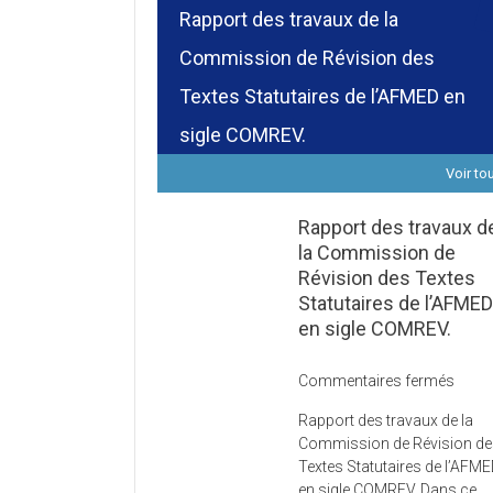
Rapport des travaux de la
Commission de Révision des
Textes Statutaires de l’AFMED en
sigle COMREV.
Voir to
Rapport des travaux d
la Commission de
Révision des Textes
Statutaires de l’AFME
en sigle COMREV.
sur
Commentaires fermés
Rapp
Rapport des travaux de la
des
Commission de Révision d
trava
Textes Statutaires de l’AFM
de
en sigle COMREV. Dans ce