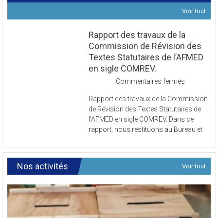
Voir tout
Rapport des travaux de la
Commission de Révision des
Textes Statutaires de l’AFMED
en sigle COMREV.
sur
Commentaires fermés
Rapport
Rapport des travaux de la Commission
des
de Révision des Textes Statutaires de
travaux
l’AFMED en sigle COMREV. Dans ce
de
rapport, nous restituons au Bureau et
la
Commissi
de
Révision
Nos activités
Voir tout
des
Textes
Statutaires
de
l’AFMED