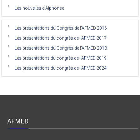
faculté
Les nouvelles d’Alphonse
de
médecine
de
l’Unikin
Les présentations du Congrès de l’AFMED 2016
(Afmed/Unikin)
a
Les présentations du congrès de l’AFMED 2017
vécu
Les présentations du Congrès de l’AFMED 2018
Les présentations du congrès de l’AFMED 2019
Les présentations du congrès de l’AFMED 2024
AFMED