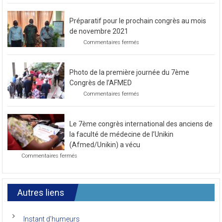
Préparatif pour le prochain congrès au mois
de novembre 2021
sur
Commentaires fermés
Préparatif
pour
le
Photo de la première journée du 7ème
prochain
congrès
Congrès de l’AFMED
au
sur
Commentaires fermés
mois
Photo
de
de
novembre
la
2021
Le 7ème congrès international des anciens de
première
journée
la faculté de médecine de l’Unikin
du
(Afmed/Unikin) a vécu
7ème
sur
Commentaires fermés
Congrès
Le
de
7ème
l’AFMED
congrès
international
Autres liens
des
anciens
de
Instant d’humeurs
la