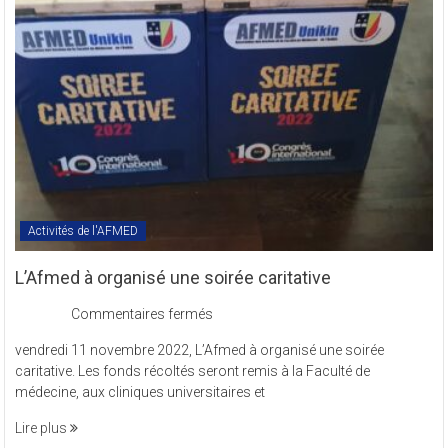
en
sigle
COMREV.
Activités de l'AFMED
L’Afmed à organisé une soirée caritative
sur
Commentaires fermés
L’Afmed
vendredi 11 novembre 2022, L’Afmed à organisé une soirée
à
caritative. Les fonds récoltés seront remis à la Faculté de
organisé
médecine, aux cliniques universitaires et
une
soirée
Lire plus
caritative