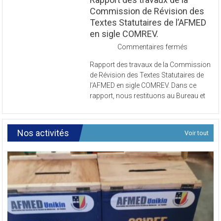
Commission de Révision des
Textes Statutaires de l’AFMED
en sigle COMREV.
sur
Commentaires fermés
Rapport
Rapport des travaux de la Commission
des
de Révision des Textes Statutaires de
travaux
l’AFMED en sigle COMREV. Dans ce
de
rapport, nous restituons au Bureau et
la
Commissi
de
Révision
Nos activités
Voir tout
des
Textes
Statutaires
de
l’AFMED
en
sigle
COMREV.