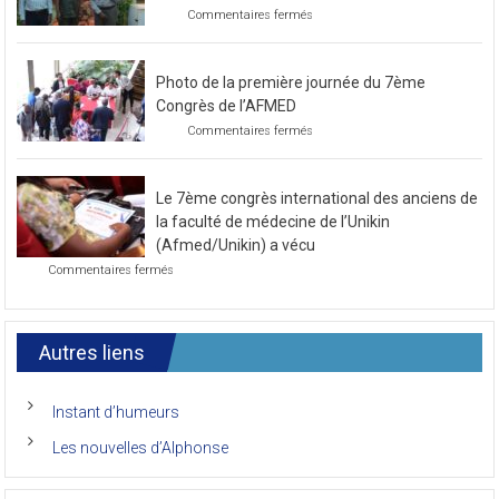
sur
Commentaires fermés
Préparatif
pour
le
Photo de la première journée du 7ème
prochain
congrès
Congrès de l’AFMED
au
sur
Commentaires fermés
mois
Photo
de
de
novembre
la
2021
Le 7ème congrès international des anciens de
première
journée
la faculté de médecine de l’Unikin
du
(Afmed/Unikin) a vécu
7ème
sur
Commentaires fermés
Congrès
Le
de
7ème
l’AFMED
congrès
international
Autres liens
des
anciens
de
Instant d’humeurs
la
faculté
Les nouvelles d’Alphonse
de
médecine
de