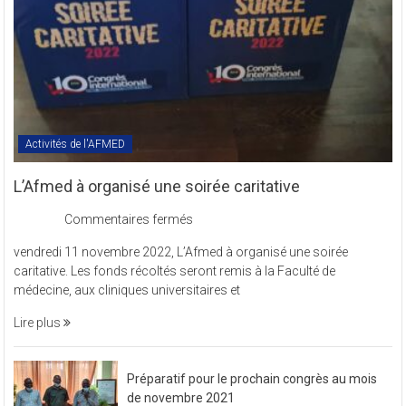
Activités de l'AFMED
L’Afmed à organisé une soirée caritative
sur
Commentaires fermés
L’Afmed
vendredi 11 novembre 2022, L’Afmed à organisé une soirée
à
caritative. Les fonds récoltés seront remis à la Faculté de
organisé
médecine, aux cliniques universitaires et
une
soirée
Lire plus
caritative
Préparatif pour le prochain congrès au mois
de novembre 2021