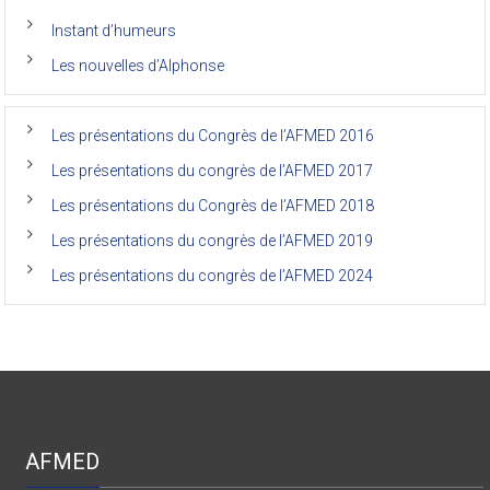
des
anciens
de
Instant d’humeurs
la
faculté
Les nouvelles d’Alphonse
de
médecine
de
l’Unikin
Les présentations du Congrès de l’AFMED 2016
(Afmed/Unikin)
a
Les présentations du congrès de l’AFMED 2017
vécu
Les présentations du Congrès de l’AFMED 2018
Les présentations du congrès de l’AFMED 2019
Les présentations du congrès de l’AFMED 2024
AFMED