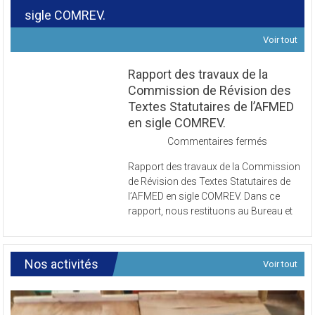
Révision des Textes Statutaires de l’AFMED en
sigle COMREV.
Voir tout
Rapport des travaux de la
Commission de Révision des
Textes Statutaires de l’AFMED
en sigle COMREV.
sur
Commentaires fermés
Rapport
Rapport des travaux de la Commission
des
de Révision des Textes Statutaires de
travaux
l’AFMED en sigle COMREV. Dans ce
de
rapport, nous restituons au Bureau et
la
Commissi
de
Révision
Nos activités
Voir tout
des
Textes