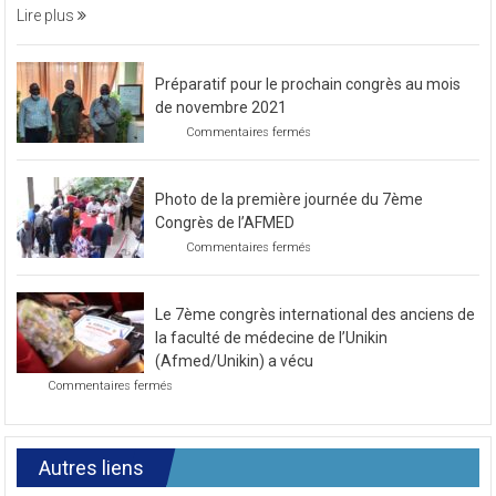
une
soirée
Lire plus
caritative
Préparatif pour le prochain congrès au mois
de novembre 2021
sur
Commentaires fermés
Préparatif
pour
le
Photo de la première journée du 7ème
prochain
congrès
Congrès de l’AFMED
au
sur
Commentaires fermés
mois
Photo
de
de
novembre
la
2021
Le 7ème congrès international des anciens de
première
journée
la faculté de médecine de l’Unikin
du
(Afmed/Unikin) a vécu
7ème
sur
Commentaires fermés
Congrès
Le
de
7ème
l’AFMED
congrès
international
Autres liens