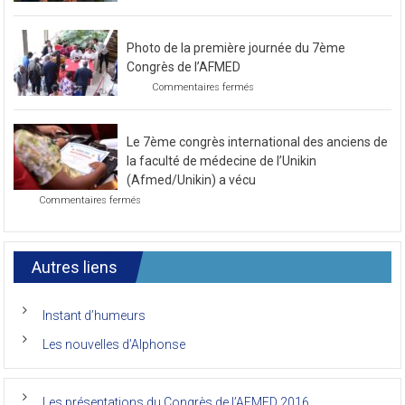
sur
Commentaires fermés
Préparatif
pour
le
Photo de la première journée du 7ème
prochain
congrès
Congrès de l’AFMED
au
sur
Commentaires fermés
mois
Photo
de
de
novembre
la
2021
Le 7ème congrès international des anciens de
première
journée
la faculté de médecine de l’Unikin
du
(Afmed/Unikin) a vécu
7ème
sur
Commentaires fermés
Congrès
Le
de
7ème
l’AFMED
congrès
international
Autres liens
des
anciens
de
Instant d’humeurs
la
faculté
Les nouvelles d’Alphonse
de
médecine
de