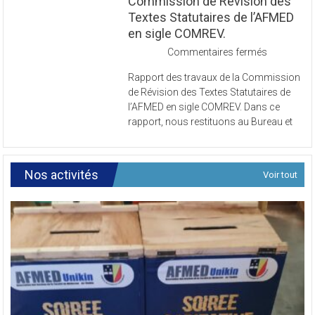
Commission de Révision des
Textes Statutaires de l’AFMED
en sigle COMREV.
sur
Commentaires fermés
Rapport
Rapport des travaux de la Commission
des
de Révision des Textes Statutaires de
travaux
l’AFMED en sigle COMREV. Dans ce
de
rapport, nous restituons au Bureau et
la
Commissi
de
Révision
Nos activités
Voir tout
des
Textes
Statutaires
de
l’AFMED
en
sigle
COMREV.