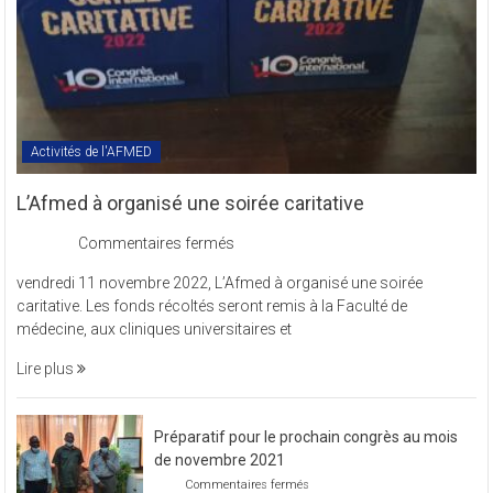
Activités de l'AFMED
L’Afmed à organisé une soirée caritative
sur
Commentaires fermés
L’Afmed
vendredi 11 novembre 2022, L’Afmed à organisé une soirée
à
caritative. Les fonds récoltés seront remis à la Faculté de
organisé
médecine, aux cliniques universitaires et
une
soirée
Lire plus
caritative
Préparatif pour le prochain congrès au mois
de novembre 2021