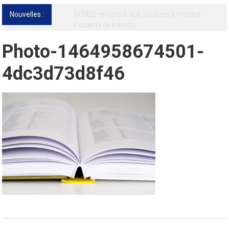
Nouvelles :
13ᵉ Congrès international de l’AFMED : quatre
jours pour penser la médecine d’aujourd’hui
et de demain
Photo-1464958674501-
4dc3d73d8f46