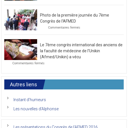
sur
Commentaires fermés
Préparatif
pour
le
Photo de la première journée du 7ème
prochain
congrès
Congrès de l’AFMED
au
sur
Commentaires fermés
mois
Photo
de
de
novembre
la
2021
Le 7ème congrès international des anciens de
première
journée
la faculté de médecine de l’Unikin
du
(Afmed/Unikin) a vécu
7ème
sur
Commentaires fermés
Congrès
Le
de
7ème
l’AFMED
congrès
international
Autres liens
des
anciens
de
Instant d’humeurs
la
faculté
Les nouvelles d’Alphonse
de
médecine
de