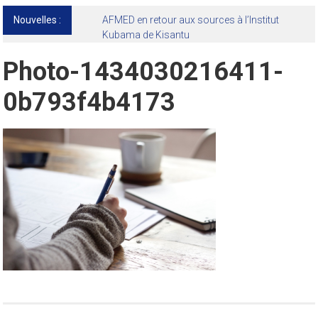
Nouvelles :
13ᵉ Congrès international de l’AFMED : quatre
jours pour penser la médecine d’aujourd’hui
et de demain
Photo-1434030216411-
0b793f4b4173