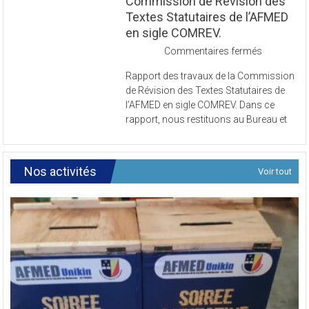
Commission de Révision des
Textes Statutaires de l’AFMED
en sigle COMREV.
sur
Commentaires fermés
Rapport
Rapport des travaux de la Commission
des
de Révision des Textes Statutaires de
travaux
l’AFMED en sigle COMREV. Dans ce
de
rapport, nous restituons au Bureau et
la
Commissi
de
Révision
Nos activités
Voir tout
des
Textes
Statutaires
de
l’AFMED
en
sigle
COMREV.