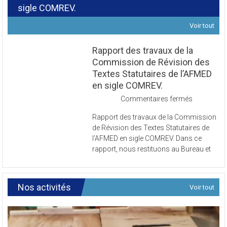
Révision des Textes Statutaires de l’AFMED en
sigle COMREV.
Voir tout
Rapport des travaux de la
Commission de Révision des
Textes Statutaires de l’AFMED
en sigle COMREV.
sur
Commentaires fermés
Rapport
Rapport des travaux de la Commission
des
de Révision des Textes Statutaires de
travaux
l’AFMED en sigle COMREV. Dans ce
de
rapport, nous restituons au Bureau et
la
Commissi
de
Révision
Nos activités
Voir tout
des
Textes
Statutaires