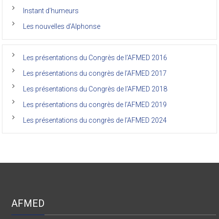
anciens
de
Instant d’humeurs
la
faculté
Les nouvelles d’Alphonse
de
médecine
de
l’Unikin
Les présentations du Congrès de l’AFMED 2016
(Afmed/Unikin)
a
Les présentations du congrès de l’AFMED 2017
vécu
Les présentations du Congrès de l’AFMED 2018
Les présentations du congrès de l’AFMED 2019
Les présentations du congrès de l’AFMED 2024
AFMED