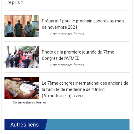
soirée
Lire plus
caritative
Préparatif pour le prochain congrès au mois
de novembre 2021
sur
Commentaires fermés
Préparatif
pour
le
Photo de la première journée du 7ème
prochain
congrès
Congrès de l’AFMED
au
sur
Commentaires fermés
mois
Photo
de
de
novembre
la
2021
Le 7ème congrès international des anciens de
première
journée
la faculté de médecine de l’Unikin
du
(Afmed/Unikin) a vécu
7ème
sur
Commentaires fermés
Congrès
Le
de
7ème
l’AFMED
congrès
international
Autres liens
des