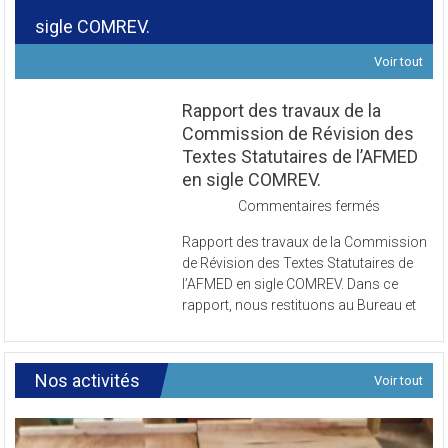
sigle COMREV.
Voir tout
Rapport des travaux de la
Commission de Révision des
Textes Statutaires de l’AFMED
en sigle COMREV.
sur
Commentaires fermés
Rapport
Rapport des travaux de la Commission
des
de Révision des Textes Statutaires de
travaux
l’AFMED en sigle COMREV. Dans ce
de
rapport, nous restituons au Bureau et
la
Commissi
de
Révision
Nos activités
Voir tout
des
Textes
Statutaires