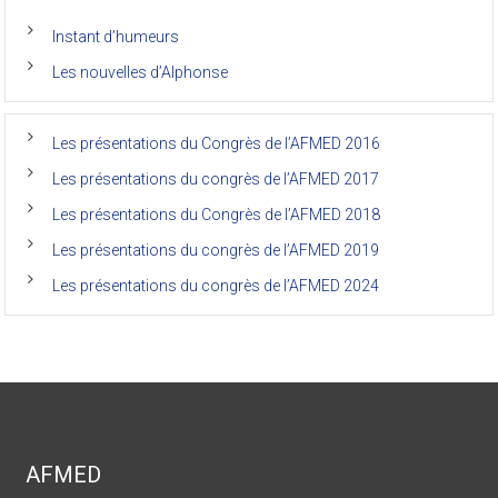
anciens
de
Instant d’humeurs
la
faculté
Les nouvelles d’Alphonse
de
médecine
de
l’Unikin
Les présentations du Congrès de l’AFMED 2016
(Afmed/Unikin)
a
Les présentations du congrès de l’AFMED 2017
vécu
Les présentations du Congrès de l’AFMED 2018
Les présentations du congrès de l’AFMED 2019
Les présentations du congrès de l’AFMED 2024
AFMED