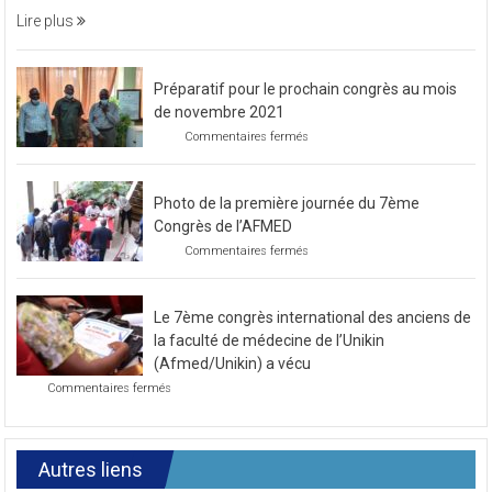
soirée
Lire plus
caritative
Préparatif pour le prochain congrès au mois
de novembre 2021
sur
Commentaires fermés
Préparatif
pour
le
Photo de la première journée du 7ème
prochain
congrès
Congrès de l’AFMED
au
sur
Commentaires fermés
mois
Photo
de
de
novembre
la
2021
Le 7ème congrès international des anciens de
première
journée
la faculté de médecine de l’Unikin
du
(Afmed/Unikin) a vécu
7ème
sur
Commentaires fermés
Congrès
Le
de
7ème
l’AFMED
congrès
international
Autres liens
des