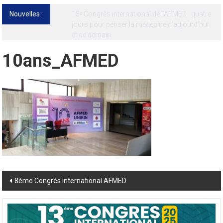
Nouvelles :
13ᵉ Congrès international de l’AFMED : quatre
jours pour penser la médecine d’aujourd’hui
et de demain
10ans_AFMED
Post
8ème Congrès International AFMED
navigation