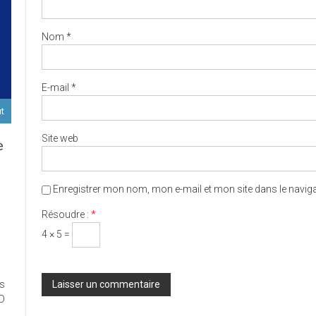
Nom
*
E-mail
*
ut
Site web
e
Enregistrer mon nom, mon e-mail et mon site dans le navi
D
Résoudre :
*
4 × 5 =
ort
es
ux
ED