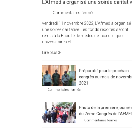
L’Afmed à organisé une soirée caritati
sur
Commentaires fermés
L’Afmed
vendredi 11 novembre 2022, L’Afmed à organisé
à
une soirée caritative. Les fonds récoltés seront
organisé
remis à la Faculté de médecine, aux cliniques
une
universitaires et
soirée
caritative
Lire plus
Préparatif pour le prochain
congrès au mois de novemb
2021
sur
Commentaires fermés
Préparatif
pour
le
Photo de la première journé
prochain
congrès
du 7ème Congrès de l’AFME
au
sur
Commentaires fermés
mois
Photo
de
de
novembre