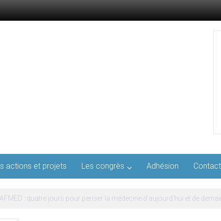
s actions et projets
Les congrès
Adhésion
Contact
l’AFMED : quatre jours pour penser la médecine d’aujourd’hui et de demai