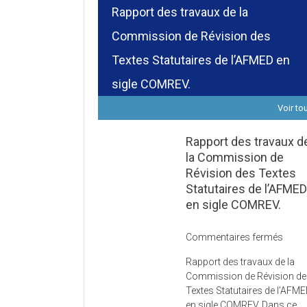
Rapport des travaux de la
Commission de Révision des
Textes Statutaires de l’AFMED en
sigle COMREV.
Voir to
Rapport des travaux d
la Commission de
Révision des Textes
Statutaires de l’AFME
en sigle COMREV.
sur
Commentaires fermés
Rapp
Rapport des travaux de la
des
Commission de Révision d
trava
Textes Statutaires de l’AFM
de
en sigle COMREV. Dans ce