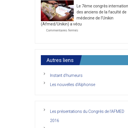
la
2021
Le 7ème congrès internation
première
journée
des anciens de la faculté de
du
médecine de l’Unikin
7ème
(Afmed/Unikin) a vécu
Congrès
de
sur
Commentaires fermés
l’AFMED
Le
7ème
congrès
international
des
anciens
Autres liens
de
la
faculté
Instant d’humeurs
de
médecine
Les nouvelles d’Alphonse
de
l’Unikin
(Afmed/Unikin)
a
vécu
Les présentations du Congrès de l’AFMED
2016