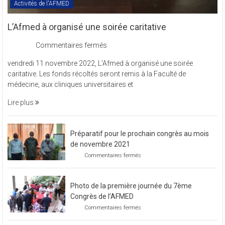
Activités de l'AFMED
L’Afmed à organisé une soirée caritative
sur
Commentaires fermés
L’Afmed
vendredi 11 novembre 2022, L’Afmed à organisé une soirée
à
caritative. Les fonds récoltés seront remis à la Faculté de
organisé
médecine, aux cliniques universitaires et
une
soirée
Lire plus
caritative
Préparatif pour le prochain congrès au mois
de novembre 2021
sur
Commentaires fermés
Préparatif
pour
le
Photo de la première journée du 7ème
prochain
congrès
Congrès de l’AFMED
au
sur
Commentaires fermés
mois
Photo
de
de