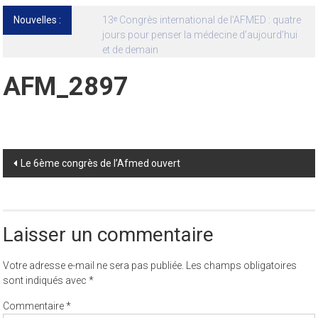
Nouvelles :
13ᵉ Congrès international de l’AFMED : quatre
jours pour penser la médecine d’aujourd’hui
et de demain
AFM_2897
Post
Le 6ème congrès de l’Afmed ouvert
navigation
Laisser un commentaire
Votre adresse e-mail ne sera pas publiée.
Les champs obligatoires
sont indiqués avec
*
Commentaire
*