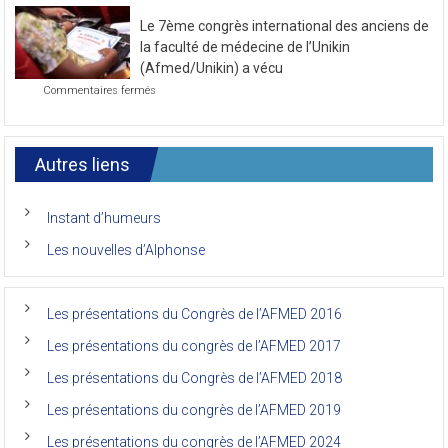
novembre
la
2021
Le 7ème congrès international des anciens de
première
journée
la faculté de médecine de l’Unikin
du
(Afmed/Unikin) a vécu
7ème
sur
Commentaires fermés
Congrès
Le
de
7ème
l’AFMED
congrès
international
Autres liens
des
anciens
de
Instant d’humeurs
la
faculté
Les nouvelles d’Alphonse
de
médecine
de
l’Unikin
Les présentations du Congrès de l’AFMED 2016
(Afmed/Unikin)
a
Les présentations du congrès de l’AFMED 2017
vécu
Les présentations du Congrès de l’AFMED 2018
Les présentations du congrès de l’AFMED 2019
Les présentations du congrès de l’AFMED 2024