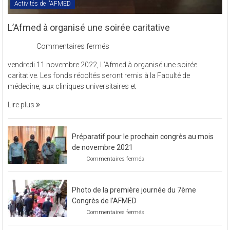
Activités de l'AFMED
L’Afmed à organisé une soirée caritative
sur
Commentaires fermés
L’Afmed
vendredi 11 novembre 2022, L’Afmed à organisé une soirée
à
caritative. Les fonds récoltés seront remis à la Faculté de
organisé
médecine, aux cliniques universitaires et
une
soirée
Lire plus
caritative
Préparatif pour le prochain congrès au mois
de novembre 2021
sur
Commentaires fermés
Préparatif
pour
le
Photo de la première journée du 7ème
prochain
congrès
Congrès de l’AFMED
au
sur
Commentaires fermés
mois
Photo
de
de