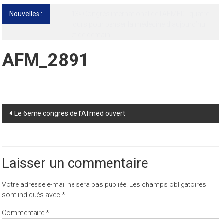
Nouvelles :
13ᵉ Congrès international de l’AFMED : quatre
jours pour penser la médecine d’aujourd’hui
et de demain
AFM_2891
Post
Le 6ème congrès de l’Afmed ouvert
navigation
Laisser un commentaire
Votre adresse e-mail ne sera pas publiée.
Les champs obligatoires
sont indiqués avec
*
Commentaire
*