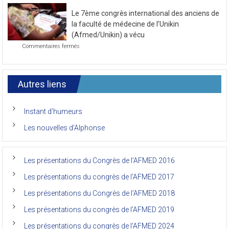
novembre
la
2021
Le 7ème congrès international des anciens de
première
journée
la faculté de médecine de l’Unikin
du
(Afmed/Unikin) a vécu
7ème
sur
Commentaires fermés
Congrès
Le
de
7ème
l’AFMED
congrès
international
Autres liens
des
anciens
de
Instant d’humeurs
la
faculté
Les nouvelles d’Alphonse
de
médecine
de
l’Unikin
Les présentations du Congrès de l’AFMED 2016
(Afmed/Unikin)
a
Les présentations du congrès de l’AFMED 2017
vécu
Les présentations du Congrès de l’AFMED 2018
Les présentations du congrès de l’AFMED 2019
Les présentations du congrès de l’AFMED 2024