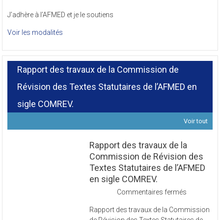
J’adhère à l’AFMED et je le soutiens
Voir les modalités
Rapport des travaux de la Commission de
Révision des Textes Statutaires de l’AFMED en
sigle COMREV.
Voir tout
Rapport des travaux de la
Commission de Révision des
Textes Statutaires de l’AFMED
en sigle COMREV.
sur
Commentaires fermés
Rapport
Rapport des travaux de la Commission
des
de Révision des Textes Statutaires de