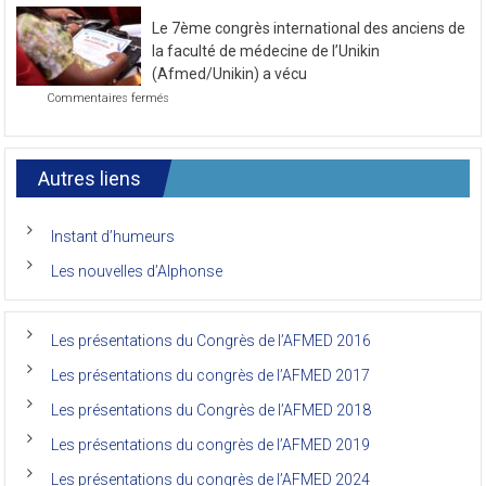
novembre
la
2021
Le 7ème congrès international des anciens de
première
journée
la faculté de médecine de l’Unikin
du
(Afmed/Unikin) a vécu
7ème
sur
Commentaires fermés
Congrès
Le
de
7ème
l’AFMED
congrès
international
Autres liens
des
anciens
de
Instant d’humeurs
la
faculté
Les nouvelles d’Alphonse
de
médecine
de
l’Unikin
Les présentations du Congrès de l’AFMED 2016
(Afmed/Unikin)
a
Les présentations du congrès de l’AFMED 2017
vécu
Les présentations du Congrès de l’AFMED 2018
Les présentations du congrès de l’AFMED 2019
Les présentations du congrès de l’AFMED 2024