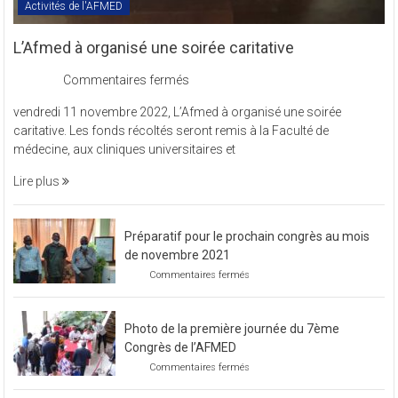
Activités de l'AFMED
L’Afmed à organisé une soirée caritative
sur
Commentaires fermés
L’Afmed
vendredi 11 novembre 2022, L’Afmed à organisé une soirée
à
caritative. Les fonds récoltés seront remis à la Faculté de
organisé
médecine, aux cliniques universitaires et
une
soirée
Lire plus
caritative
Préparatif pour le prochain congrès au mois
de novembre 2021
sur
Commentaires fermés
Préparatif
pour
le
Photo de la première journée du 7ème
prochain
congrès
Congrès de l’AFMED
au
sur
Commentaires fermés
mois
Photo
de
de