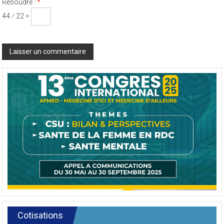
Résoudre :
*
44 ⁄ 22 =
Cotisations