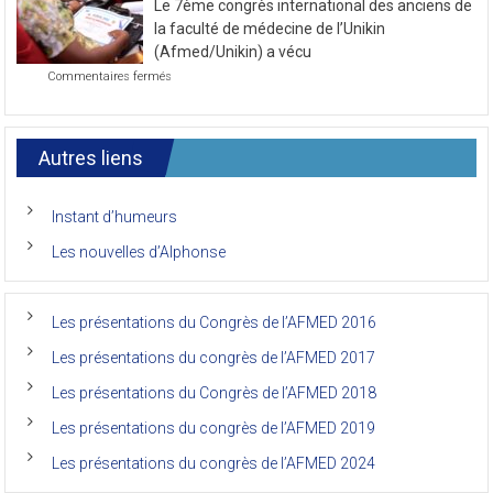
novembre
la
2021
Le 7ème congrès international des anciens de
première
journée
la faculté de médecine de l’Unikin
du
(Afmed/Unikin) a vécu
7ème
sur
Commentaires fermés
Congrès
Le
de
7ème
l’AFMED
congrès
international
Autres liens
des
anciens
de
Instant d’humeurs
la
faculté
Les nouvelles d’Alphonse
de
médecine
de
l’Unikin
Les présentations du Congrès de l’AFMED 2016
(Afmed/Unikin)
a
Les présentations du congrès de l’AFMED 2017
vécu
Les présentations du Congrès de l’AFMED 2018
Les présentations du congrès de l’AFMED 2019
Les présentations du congrès de l’AFMED 2024