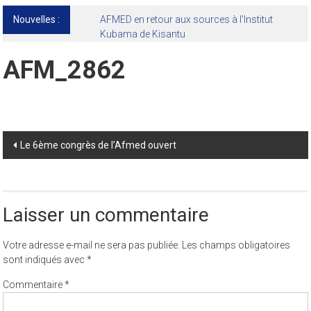
Nouvelles :
13ᵉ Congrès international de l’AFMED : quatre
jours pour penser la médecine d’aujourd’hui
et de demain
AFM_2862
Post
Le 6ème congrès de l’Afmed ouvert
navigation
Laisser un commentaire
Votre adresse e-mail ne sera pas publiée.
Les champs obligatoires
sont indiqués avec
*
Commentaire
*