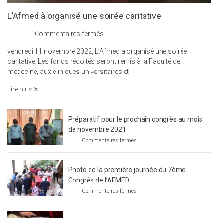
Activités de l'AFMED
L’Afmed à organisé une soirée caritative
sur
Commentaires fermés
L’Afmed
vendredi 11 novembre 2022, L’Afmed à organisé une soirée
à
caritative. Les fonds récoltés seront remis à la Faculté de
organisé
médecine, aux cliniques universitaires et
une
soirée
Lire plus
caritative
Préparatif pour le prochain congrès au mois
de novembre 2021
sur
Commentaires fermés
Préparatif
pour
le
Photo de la première journée du 7ème
prochain
congrès
Congrès de l’AFMED
au
sur
Commentaires fermés
mois
Photo
de
de