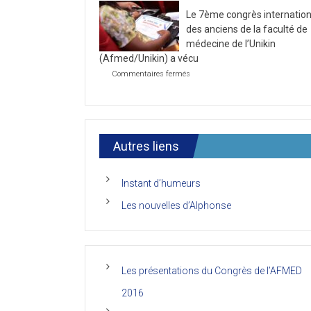
la
2021
Le 7ème congrès internation
première
journée
des anciens de la faculté de
du
médecine de l’Unikin
7ème
(Afmed/Unikin) a vécu
Congrès
de
sur
Commentaires fermés
l’AFMED
Le
7ème
congrès
international
des
anciens
Autres liens
de
la
faculté
Instant d’humeurs
de
médecine
Les nouvelles d’Alphonse
de
l’Unikin
(Afmed/Unikin)
a
vécu
Les présentations du Congrès de l’AFMED
2016