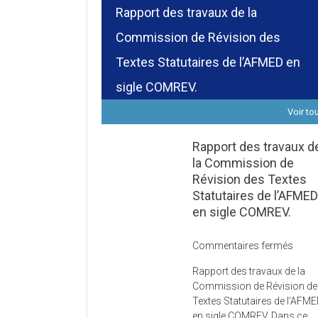
Rapport des travaux de la
Commission de Révision des
Textes Statutaires de l’AFMED en
sigle COMREV.
Voir to
Rapport des travaux d
la Commission de
Révision des Textes
Statutaires de l’AFME
en sigle COMREV.
sur
Commentaires fermés
Rapp
Rapport des travaux de la
des
Commission de Révision d
trava
Textes Statutaires de l’AFM
de
en sigle COMREV. Dans ce