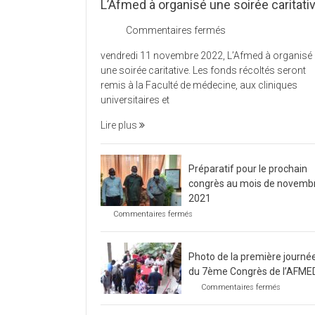
L’Afmed à organisé une soirée caritati
sur
Commentaires fermés
L’Afmed
vendredi 11 novembre 2022, L’Afmed à organisé
à
une soirée caritative. Les fonds récoltés seront
organisé
remis à la Faculté de médecine, aux cliniques
une
universitaires et
soirée
caritative
Lire plus
Préparatif pour le prochain
congrès au mois de novemb
2021
sur
Commentaires fermés
Préparatif
pour
le
Photo de la première journé
prochain
congrès
du 7ème Congrès de l’AFME
au
sur
Commentaires fermés
mois
Photo
de
de
novembre