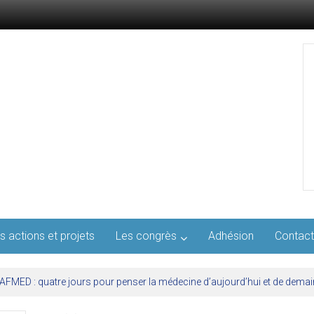
s actions et projets
Les congrès
Adhésion
Contact
l’AFMED : quatre jours pour penser la médecine d’aujourd’hui et de demai