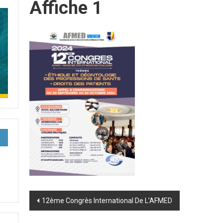
Affiche 1
Post
12ème Congrès International De L’AFMED
navigation