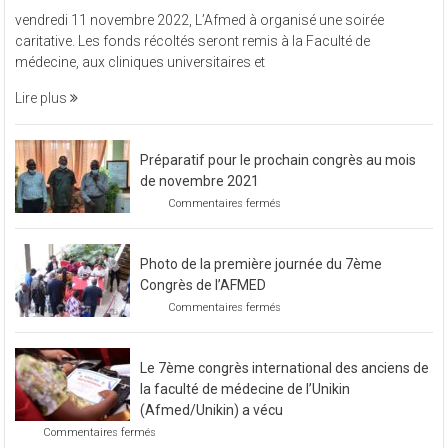
L’Afmed
vendredi 11 novembre 2022, L’Afmed à organisé une soirée
à
caritative. Les fonds récoltés seront remis à la Faculté de
organisé
médecine, aux cliniques universitaires et
une
soirée
Lire plus
caritative
Préparatif pour le prochain congrès au mois
de novembre 2021
sur
Commentaires fermés
Préparatif
pour
le
Photo de la première journée du 7ème
prochain
congrès
Congrès de l’AFMED
au
sur
Commentaires fermés
mois
Photo
de
de
novembre
la
2021
Le 7ème congrès international des anciens de
première
journée
la faculté de médecine de l’Unikin
du
(Afmed/Unikin) a vécu
7ème
sur
Commentaires fermés
Congrès
Le