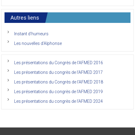
de
7ème
l’AFMED
congrès
international
Autres liens
des
anciens
de
Instant d’humeurs
la
faculté
Les nouvelles d’Alphonse
de
médecine
de
l’Unikin
Les présentations du Congrès de l’AFMED 2016
(Afmed/Unikin)
a
Les présentations du congrès de l’AFMED 2017
vécu
Les présentations du Congrès de l’AFMED 2018
Les présentations du congrès de l’AFMED 2019
Les présentations du congrès de l’AFMED 2024