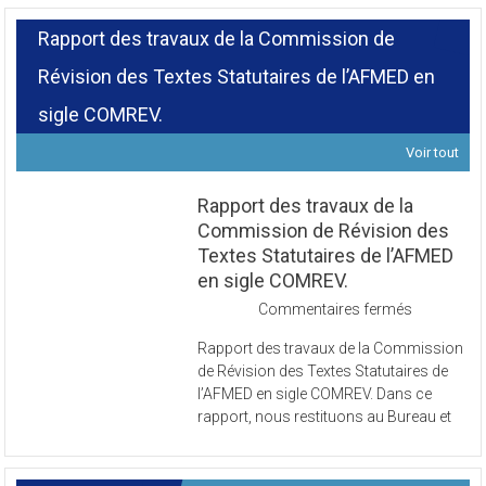
Rapport des travaux de la Commission de
Révision des Textes Statutaires de l’AFMED en
sigle COMREV.
Voir tout
Rapport des travaux de la
Commission de Révision des
Textes Statutaires de l’AFMED
en sigle COMREV.
sur
Commentaires fermés
Rapport
Rapport des travaux de la Commission
des
de Révision des Textes Statutaires de
travaux
l’AFMED en sigle COMREV. Dans ce
de
rapport, nous restituons au Bureau et
la
Commissi
de