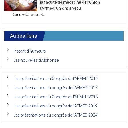
journée
la faculté de médecine de l’Unikin
du
(Afmed/Unikin) a vécu
7ème
sur
Commentaires fermés
Congrès
Le
de
7ème
l’AFMED
congrès
international
Autres liens
des
anciens
de
Instant d’humeurs
la
faculté
Les nouvelles d’Alphonse
de
médecine
de
l’Unikin
Les présentations du Congrès de l’AFMED 2016
(Afmed/Unikin)
a
Les présentations du congrès de l’AFMED 2017
vécu
Les présentations du Congrès de l’AFMED 2018
Les présentations du congrès de l’AFMED 2019
Les présentations du congrès de l’AFMED 2024