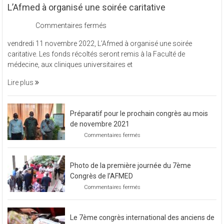
L’Afmed à organisé une soirée caritative
sur
Commentaires fermés
L’Afmed
vendredi 11 novembre 2022, L’Afmed à organisé une soirée
à
caritative. Les fonds récoltés seront remis à la Faculté de
organisé
médecine, aux cliniques universitaires et
une
soirée
Lire plus
caritative
Préparatif pour le prochain congrès au mois
de novembre 2021
sur
Commentaires fermés
Préparatif
pour
le
Photo de la première journée du 7ème
prochain
congrès
Congrès de l’AFMED
au
sur
Commentaires fermés
mois
Photo
de
de
novembre
la
2021
Le 7ème congrès international des anciens de
première