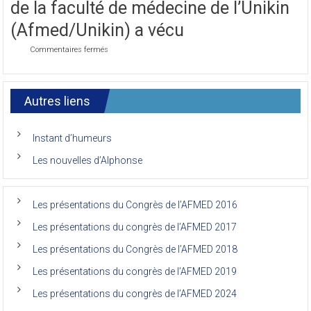
de la faculté de médecine de l’Unikin
Congrès
de
(Afmed/Unikin) a vécu
l’AFMED
sur
Commentaires fermés
Le
7ème
congrès
international
Autres liens
des
anciens
de
Instant d’humeurs
la
faculté
Les nouvelles d’Alphonse
de
médecine
de
l’Unikin
Les présentations du Congrès de l’AFMED 2016
(Afmed/Unikin)
a
Les présentations du congrès de l’AFMED 2017
vécu
Les présentations du Congrès de l’AFMED 2018
Les présentations du congrès de l’AFMED 2019
Les présentations du congrès de l’AFMED 2024