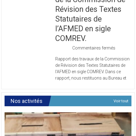
Révision des Textes
Statutaires de
l’AFMED en sigle
COMREV.
sur
Commentaires fermés
Rapport
Rapport des travaux de la Commission
des
de Révision des Textes Statutaires de
travaux
l’AFMED en sigle COMREV. Dans ce
de
rapport, nous restituons au Bureau et
la
Commissi
de
Révision
Nos activités
Voir tout
des
Textes
Statutaires
de
l’AFMED