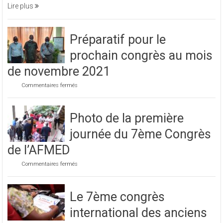
soirée
Lire plus
caritative
Préparatif pour le
prochain congrès au mois
de novembre 2021
sur
Commentaires fermés
Préparatif
pour
le
Photo de la première
prochain
congrès
journée du 7ème Congrès
au
mois
de l’AFMED
de
novembre
sur
Commentaires fermés
2021
Photo
de
la
Le 7ème congrès
première
journée
international des anciens
du
7ème