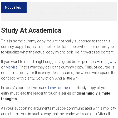
Nouvelles :
13ᵉ Congrès international de l’AFMED : quatre
jours pour penser la médecine d’aujourd’hui
et de demain
Study At Academica
This is some dummy copy. You’re not really supposed to read this
dummy copy, it is just a place holder for people who need some type
to visualize what the actual copy might look like if it were real content.
If you want to read, I might suggest a good book, perhaps
Hemingway
or
Melville
. That’s why they call it, the dummy copy. This, of course, is
not the real copy for this entry. Rest assured, the words will expand the
concept. With clarity. Conviction. And a little wit.
In today’s competitive
market environment
, the body copy of your
entry must lead the reader through a series of
disarmingly simple
thoughts
.
All your supporting arguments must be communicated with simplicity
and charm. And in such a way that the reader will read on. (After all,