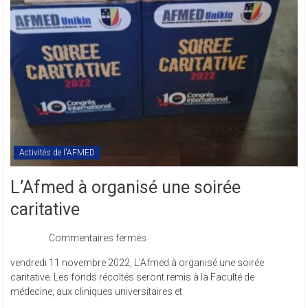
en
sigle
COMREV.
Activités de l'AFMED
L’Afmed à organisé une soirée
caritative
sur
Commentaires fermés
L’Afmed
vendredi 11 novembre 2022, L’Afmed à organisé une soirée
à
caritative. Les fonds récoltés seront remis à la Faculté de
organisé
médecine, aux cliniques universitaires et
une