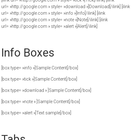
[ilink url= »http://google.com » style= »tick »]Tick[/ilink] [ilink
url= »http://google.com » style= »download »]Download[/ilink] [ilink
url= »http://google.com » style= »info »]Info[/ilink] [ilink
url= »http://google.com » style= »note »]Note[/ilink] [ilink
url= »http://google.com » style= »alert »]Alert[/ilink]
Info Boxes
[box type= »info »]Sample Content[/box]
[box type= »tick »]Sample Content[/box]
[box type= »download » ]Sample Content[/box]
[box type= »note » ]Sample Content[/box]
[box type= »alert »]Text sample[/box]
Tabs