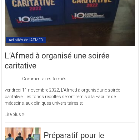
Activités de l'AFMED
L’Afmed à organisé une soirée
caritative
sur
Commentaires fermés
L’Afmed
vendredi 11 novembre 2022, L’Afmed à organisé une soirée
à
caritative. Les fonds récoltés seront remis à la Faculté de
organisé
médecine, aux cliniques universitaires et
une
soirée
Lire plus
caritative
Préparatif pour le