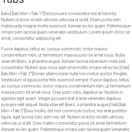
[tabs] [tab title= »Tab 1″]Sed posuere consectetur est at lobortis.
Nullam id dolor id nibh ultricies vehicula ut id elit. Etiam porta sem
malesuada magna mollis euismod. Aenean eu leo quam. Pellentesque
ornare sem lacinia quam venenatis vestibulum. Lorem ipsum dolor sit
amet, consectetur adipiscing elit.
Fusce dapibus, tellus ac cursus commodo, tortor mauris
condimentum nibh, ut fermentum massa justo sit amet risus. Nulla
vitae elit libero, a pharetra augue. Aenean lacinia bibendum nulla sed
consectetur. Nullam quis risus eget urna mollis ornare vel eu leo.[/tab]
[tab title= »Tab 2″]Donec ullamcorper nulla non metus auctor fringilla.
Vestibulum id ligula porta felis euismod semper. Fusce dapibus, tellus
ac cursus commodo, tortor mauris condimentum nibh, ut fermentum
massa justo sit amet risus. Cras justo odio, dapibus ac facilisis in,
egestas eget quam. Integer posuere erat a ante venenatis dapibus
posuere velit aliquet. Nulla vitae elit libero, a pharetra augue.[/tab] [tab
title= »Tab 3″]Duis mollis, est non commodo luctus, nisi erat porttitor
ligula, eget lacinia odio sem nec elit. Nullam id dolor id nibh ultricies
vehicula ut id elit. Cras mattis consectetur purus sit amet fermentum.
Aenean eu leo quam. Pellentesque ornare sem lacinia quam venenatis