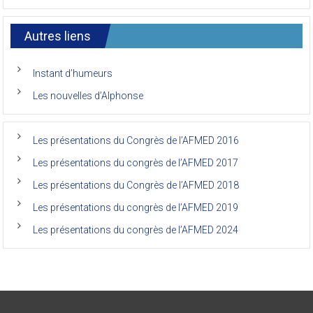
7ème
congrès
international
Autres liens
des
anciens
de
Instant d’humeurs
la
faculté
Les nouvelles d’Alphonse
de
médecine
de
l’Unikin
Les présentations du Congrès de l’AFMED 2016
(Afmed/Unikin)
a
Les présentations du congrès de l’AFMED 2017
vécu
Les présentations du Congrès de l’AFMED 2018
Les présentations du congrès de l’AFMED 2019
Les présentations du congrès de l’AFMED 2024