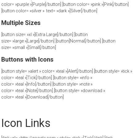
color= »purple »]Purple[/button] [button color= »pink »]Pink[/button]
[button color= »silver » text= »dark »]Silver[/button]
Multiple Sizes
[button size= »xl »]Extra Large[/button] [button
size= »large »]Large[/button] [button]Normal[/button] [button
size= »small »]Small[/button]
Buttons with Icons
[button style= »alert » color= »teal »]Alert[/button] [button style= »tick »
color= »teal »]Tick[/button] [button style= »info »
color= »teal »]Info[/button] [button style= »note »
color= »teal »]Note[/button] [button style= »download »
color= »teal »]Download[/button]
Icon Links