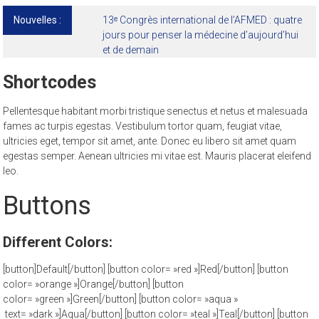
Nouvelles :
13ᵉ Congrès international de l’AFMED : quatre
jours pour penser la médecine d’aujourd’hui
et de demain
Shortcodes
Pellentesque habitant morbi tristique senectus et netus et malesuada
fames ac turpis egestas. Vestibulum tortor quam, feugiat vitae,
ultricies eget, tempor sit amet, ante. Donec eu libero sit amet quam
egestas semper. Aenean ultricies mi vitae est. Mauris placerat eleifend
leo.
Buttons
Different Colors:
[button]Default[/button] [button color= »red »]Red[/button] [button
color= »orange »]Orange[/button] [button
color= »green »]Green[/button] [button color= »aqua »
text= »dark »]Aqua[/button] [button color= »teal »]Teal[/button] [button