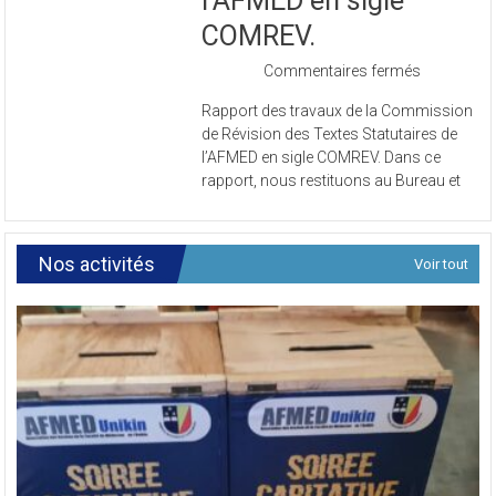
l’AFMED en sigle
COMREV.
sur
Commentaires fermés
Rapport
Rapport des travaux de la Commission
des
de Révision des Textes Statutaires de
travaux
l’AFMED en sigle COMREV. Dans ce
de
rapport, nous restituons au Bureau et
la
Commissi
de
Révision
Nos activités
Voir tout
des
Textes
Statutaires
de
l’AFMED
en
sigle
COMREV.