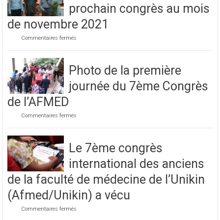
prochain congrès au mois
de novembre 2021
sur
Commentaires fermés
Préparatif
pour
le
Photo de la première
prochain
congrès
journée du 7ème Congrès
au
mois
de l’AFMED
de
novembre
sur
Commentaires fermés
2021
Photo
de
la
Le 7ème congrès
première
journée
international des anciens
du
7ème
de la faculté de médecine de l’Unikin
Congrès
de
(Afmed/Unikin) a vécu
l’AFMED
sur
Commentaires fermés
Le