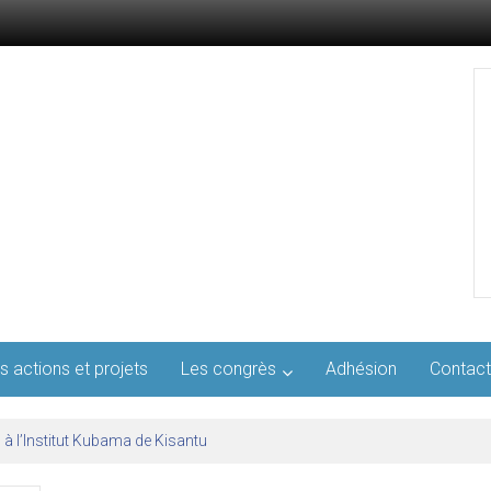
s actions et projets
Les congrès
Adhésion
Contact
l’AFMED : quatre jours pour penser la médecine d’aujourd’hui et de demai