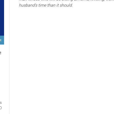
husband‘s time than it should.
ut
e
D
ort
es
ux
ED