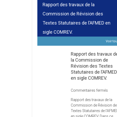
Rapport des travaux de la
Commission de Révision des
Textes Statutaires de l’AFMED en
sigle COMREV.
Voir to
Rapport des travaux d
la Commission de
Révision des Textes
Statutaires de l’AFME
en sigle COMREV.
sur
Commentaires fermés
Rapp
Rapport des travaux de la
des
Commission de Révision d
trava
Textes Statutaires de l’AFM
de
en sigle COMREV. Dans ce