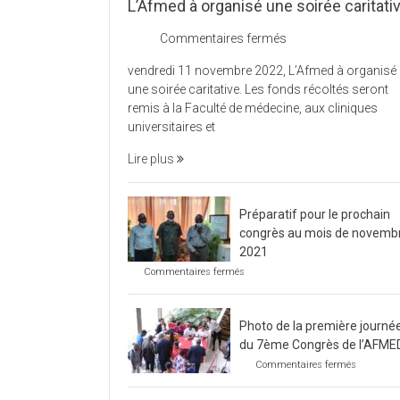
L’Afmed à organisé une soirée caritati
sur
Commentaires fermés
L’Afmed
vendredi 11 novembre 2022, L’Afmed à organisé
à
une soirée caritative. Les fonds récoltés seront
organisé
remis à la Faculté de médecine, aux cliniques
une
universitaires et
soirée
caritative
Lire plus
Préparatif pour le prochain
congrès au mois de novemb
2021
sur
Commentaires fermés
Préparatif
pour
le
Photo de la première journé
prochain
congrès
du 7ème Congrès de l’AFME
au
sur
Commentaires fermés
mois
Photo
de
de
novembre