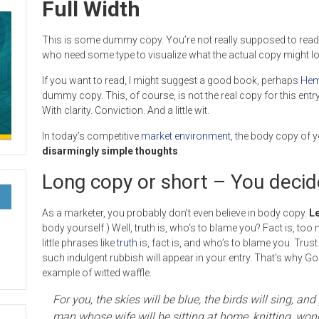
Full Width
This is some dummy copy. You’re not really supposed to read t
who need some type to visualize what the actual copy might look 
If you want to read, I might suggest a good book, perhaps
Hem
dummy copy. This, of course, is not the real copy for this entr
With clarity. Conviction. And a little wit.
In today’s competitive
market environment
, the body copy of y
disarmingly simple thoughts
.
Long copy or short – You decid
As a marketer, you probably don’t even believe in body copy.
Le
body yourself.) Well, truth is, who‘s to blame you? Fact is, to
little phrases like
truth
is, fact is, and who’s to blame you. Trust
such indulgent rubbish will appear in your entry. That’s why G
example of witted waffle.
For you, the skies will be blue, the birds will sing, and
man whose wife will be sitting at home, knitting, wo