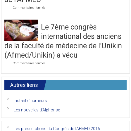
mois
de l’AFMED
de
novembre
sur
Commentaires fermés
2021
Photo
de
la
Le 7ème congrès
première
journée
international des anciens
du
7ème
de la faculté de médecine de l’Unikin
Congrès
de
(Afmed/Unikin) a vécu
l’AFMED
sur
Commentaires fermés
Le
7ème
congrès
international
Autres liens
des
anciens
de
Instant d’humeurs
la
faculté
Les nouvelles d’Alphonse
de
médecine
de
l’Unikin