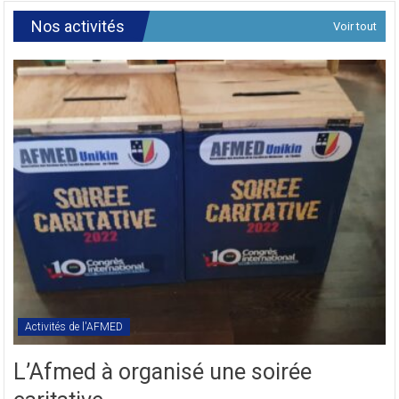
Commissi
de
Révision
Nos activités
Voir tout
des
Textes
Statutaires
de
l’AFMED
en
sigle
COMREV.
Activités de l'AFMED
L’Afmed à organisé une soirée