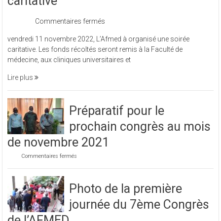
caritative
sur
Commentaires fermés
L’Afmed
vendredi 11 novembre 2022, L’Afmed à organisé une soirée
à
caritative. Les fonds récoltés seront remis à la Faculté de
organisé
médecine, aux cliniques universitaires et
une
soirée
Lire plus
caritative
Préparatif pour le
prochain congrès au mois
de novembre 2021
sur
Commentaires fermés
Préparatif
pour
le
Photo de la première
prochain
congrès
journée du 7ème Congrès
au