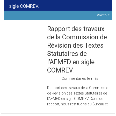
Révision des Textes Statutaires de l’AFMED en
sigle COMREV.
Voir tout
Rapport des travaux
de la Commission de
Révision des Textes
Statutaires de
l’AFMED en sigle
COMREV.
sur
Commentaires fermés
Rapport
Rapport des travaux de la Commission
des
de Révision des Textes Statutaires de
travaux
l’AFMED en sigle COMREV. Dans ce
de
rapport, nous restituons au Bureau et
la