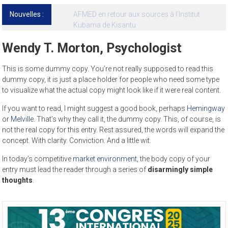
Nouvelles :
13ᵉ Congrès international de l’AFMED : quatre
jours pour penser la médecine d’aujourd’hui
et de demain
Wendy T. Morton, Psychologist
This is some dummy copy. You’re not really supposed to read this
dummy copy, it is just a place holder for people who need some type
to visualize what the actual copy might look like if it were real content.
If you want to read, I might suggest a good book, perhaps
Hemingway
or
Melville
. That’s why they call it, the dummy copy. This, of course, is
not the real copy for this entry. Rest assured, the words will expand the
concept. With clarity. Conviction. And a little wit.
In today’s competitive
market environment
, the body copy of your
entry must lead the reader through a series of
disarmingly simple
thoughts
.