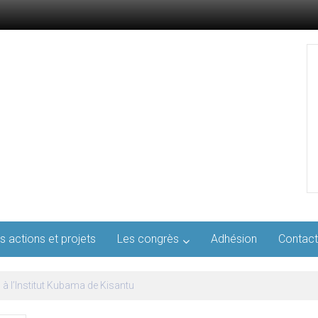
s actions et projets
Les congrès
Adhésion
Contact
l’AFMED : quatre jours pour penser la médecine d’aujourd’hui et de demai