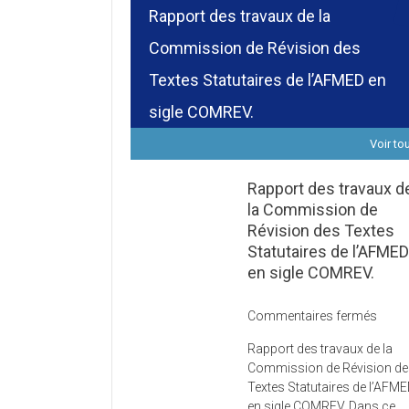
Rapport des travaux de la
Commission de Révision des
Textes Statutaires de l’AFMED en
sigle COMREV.
Voir to
Rapport des travaux d
la Commission de
Révision des Textes
Statutaires de l’AFME
en sigle COMREV.
sur
Commentaires fermés
Rapp
Rapport des travaux de la
des
Commission de Révision d
trava
Textes Statutaires de l’AFM
de
en sigle COMREV. Dans ce