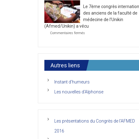
la
2021
Le 7ème congrès internation
première
journée
des anciens de la faculté de
du
médecine de l’Unikin
7ème
(Afmed/Unikin) a vécu
Congrès
de
sur
Commentaires fermés
l’AFMED
Le
7ème
congrès
international
des
anciens
Autres liens
de
la
faculté
Instant d’humeurs
de
médecine
Les nouvelles d’Alphonse
de
l’Unikin
(Afmed/Unikin)
a
vécu
Les présentations du Congrès de l’AFMED
2016