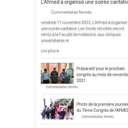
L’Afmed à organisé une soirée caritati
sur
Commentaires fermés
L’Afmed
vendredi 11 novembre 2022, L’Afmed à organisé
à
une soirée caritative. Les fonds récoltés seront
organisé
remis à la Faculté de médecine, aux cliniques
une
universitaires et
soirée
caritative
Lire plus
Préparatif pour le prochain
congrès au mois de novemb
2021
sur
Commentaires fermés
Préparatif
pour
le
Photo de la première journé
prochain
congrès
du 7ème Congrès de l’AFME
au
sur
Commentaires fermés
mois
Photo
de
de
novembre