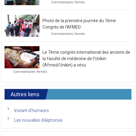
de novembre 2021
sur
Commentaires fermés
Préparatif
pour
le
Photo de la première journée du 7ème
prochain
congrès
Congrès de l’AFMED
au
sur
Commentaires fermés
mois
Photo
de
de
novembre
la
2021
Le 7ème congrès international des anciens de
première
journée
la faculté de médecine de l’Unikin
du
(Afmed/Unikin) a vécu
7ème
sur
Commentaires fermés
Congrès
Le
de
7ème
l’AFMED
congrès
international
Autres liens
des
anciens
de
Instant d’humeurs
la
faculté
Les nouvelles d’Alphonse
de
médecine