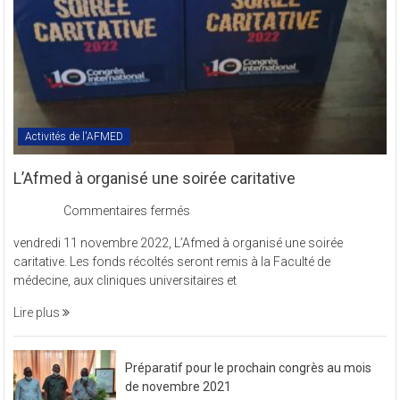
Activités de l'AFMED
L’Afmed à organisé une soirée caritative
sur
Commentaires fermés
L’Afmed
vendredi 11 novembre 2022, L’Afmed à organisé une soirée
à
caritative. Les fonds récoltés seront remis à la Faculté de
organisé
médecine, aux cliniques universitaires et
une
soirée
Lire plus
caritative
Préparatif pour le prochain congrès au mois