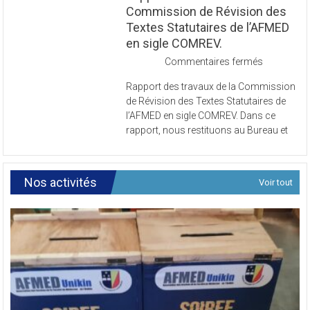
Rapport des travaux de la
Commission de Révision des
Textes Statutaires de l’AFMED
en sigle COMREV.
sur
Commentaires fermés
Rapport
Rapport des travaux de la Commission
des
de Révision des Textes Statutaires de
travaux
l’AFMED en sigle COMREV. Dans ce
de
rapport, nous restituons au Bureau et
la
Commissi
de
Révision
Nos activités
Voir tout
des
Textes
Statutaires
de
l’AFMED
en
sigle
COMREV.