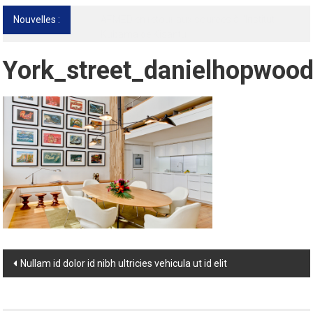
Nouvelles :
13ᵉ Congrès international de l’AFMED : quatre
jours pour penser la médecine d’aujourd’hui
et de demain
York_street_danielhopwoo
Post
Nullam id dolor id nibh ultricies vehicula ut id elit
navigation