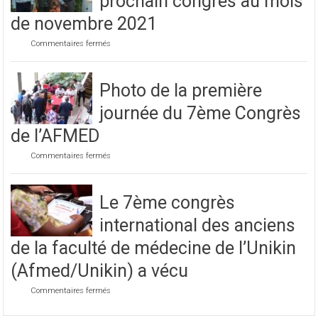
prochain congrès au mois
de novembre 2021
sur
Commentaires fermés
Préparatif
pour
le
Photo de la première
prochain
congrès
journée du 7ème Congrès
au
mois
de l’AFMED
de
novembre
sur
Commentaires fermés
2021
Photo
de
la
Le 7ème congrès
première
journée
international des anciens
du
7ème
de la faculté de médecine de l’Unikin
Congrès
de
(Afmed/Unikin) a vécu
l’AFMED
sur
Commentaires fermés
Le