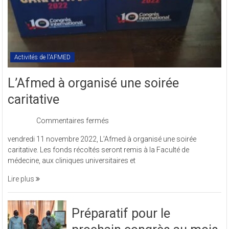
Activités de l'AFMED
L’Afmed à organisé une soirée
caritative
sur
Commentaires fermés
L’Afmed
vendredi 11 novembre 2022, L’Afmed à organisé une soirée
à
caritative. Les fonds récoltés seront remis à la Faculté de
organisé
médecine, aux cliniques universitaires et
une
soirée
Lire plus
caritative
Préparatif pour le