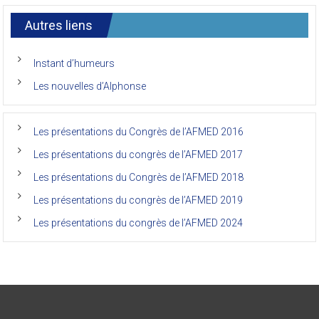
7ème
congrès
international
Autres liens
des
anciens
de
Instant d’humeurs
la
faculté
Les nouvelles d’Alphonse
de
médecine
de
l’Unikin
Les présentations du Congrès de l’AFMED 2016
(Afmed/Unikin)
a
Les présentations du congrès de l’AFMED 2017
vécu
Les présentations du Congrès de l’AFMED 2018
Les présentations du congrès de l’AFMED 2019
Les présentations du congrès de l’AFMED 2024