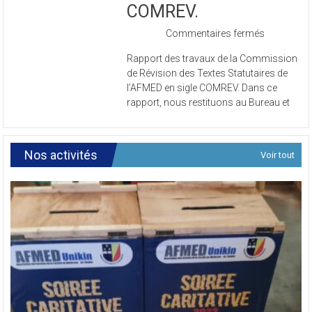
l’AFMED en sigle
COMREV.
sur
Commentaires fermés
Rapport
Rapport des travaux de la Commission
des
de Révision des Textes Statutaires de
travaux
l’AFMED en sigle COMREV. Dans ce
de
rapport, nous restituons au Bureau et
la
Commissi
de
Révision
Nos activités
Voir tout
des
Textes
Statutaires
de
l’AFMED
en
sigle
COMREV.