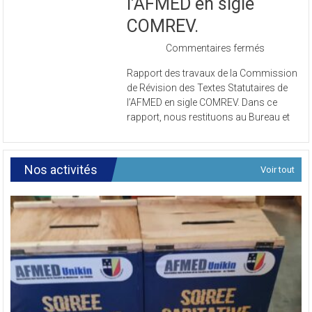
l’AFMED en sigle
COMREV.
sur
Commentaires fermés
Rapport
Rapport des travaux de la Commission
des
de Révision des Textes Statutaires de
travaux
l’AFMED en sigle COMREV. Dans ce
de
rapport, nous restituons au Bureau et
la
Commissi
de
Révision
Nos activités
Voir tout
des
Textes
Statutaires
de
l’AFMED
en
sigle
COMREV.