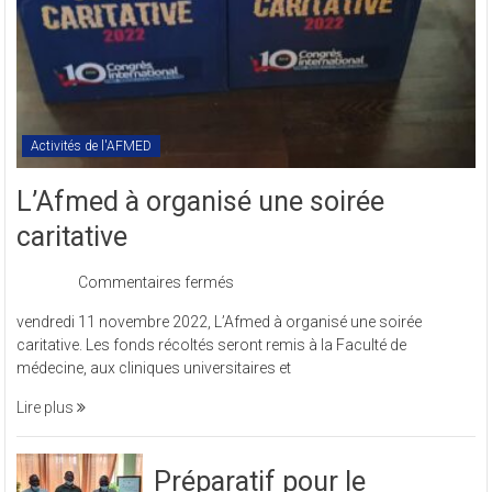
Activités de l'AFMED
L’Afmed à organisé une soirée
caritative
sur
Commentaires fermés
L’Afmed
vendredi 11 novembre 2022, L’Afmed à organisé une soirée
à
caritative. Les fonds récoltés seront remis à la Faculté de
organisé
médecine, aux cliniques universitaires et
une
soirée
Lire plus
caritative
Préparatif pour le