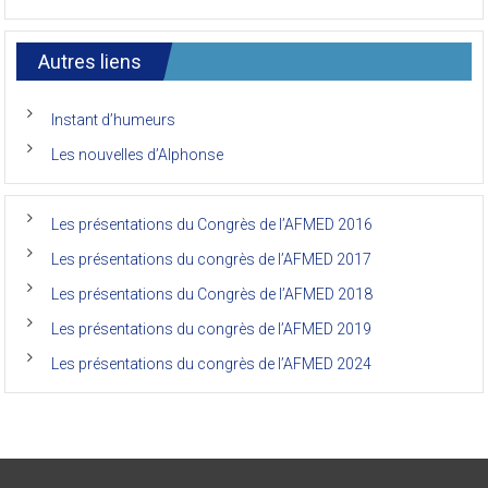
7ème
congrès
international
Autres liens
des
anciens
de
Instant d’humeurs
la
faculté
Les nouvelles d’Alphonse
de
médecine
de
l’Unikin
Les présentations du Congrès de l’AFMED 2016
(Afmed/Unikin)
a
Les présentations du congrès de l’AFMED 2017
vécu
Les présentations du Congrès de l’AFMED 2018
Les présentations du congrès de l’AFMED 2019
Les présentations du congrès de l’AFMED 2024