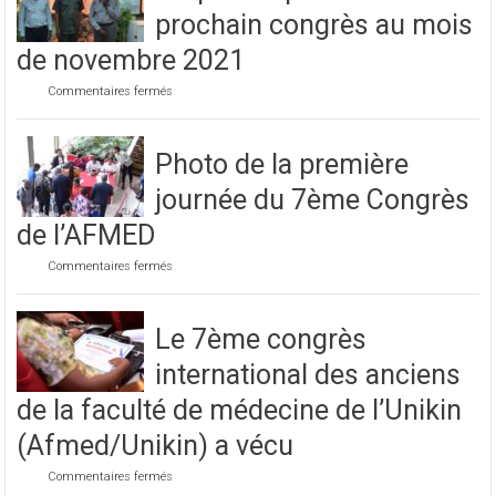
prochain congrès au mois
de novembre 2021
sur
Commentaires fermés
Préparatif
pour
le
Photo de la première
prochain
congrès
journée du 7ème Congrès
au
mois
de l’AFMED
de
novembre
sur
Commentaires fermés
2021
Photo
de
la
Le 7ème congrès
première
journée
international des anciens
du
7ème
de la faculté de médecine de l’Unikin
Congrès
de
(Afmed/Unikin) a vécu
l’AFMED
sur
Commentaires fermés
Le