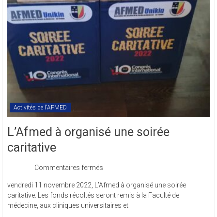
en
sigle
COMREV.
Activités de l'AFMED
L’Afmed à organisé une soirée
caritative
sur
Commentaires fermés
L’Afmed
vendredi 11 novembre 2022, L’Afmed à organisé une soirée
à
caritative. Les fonds récoltés seront remis à la Faculté de
organisé
médecine, aux cliniques universitaires et
une