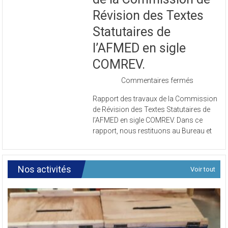
Révision des Textes
Statutaires de
l’AFMED en sigle
COMREV.
sur
Commentaires fermés
Rapport
Rapport des travaux de la Commission
des
de Révision des Textes Statutaires de
travaux
l’AFMED en sigle COMREV. Dans ce
de
rapport, nous restituons au Bureau et
la
Commissi
de
Révision
Nos activités
Voir tout
des
Textes
Statutaires
de
l’AFMED