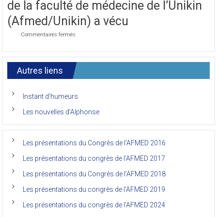
de la faculté de médecine de l’Unikin
Congrès
de
(Afmed/Unikin) a vécu
l’AFMED
sur
Commentaires fermés
Le
7ème
congrès
international
Autres liens
des
anciens
de
Instant d’humeurs
la
faculté
Les nouvelles d’Alphonse
de
médecine
de
l’Unikin
Les présentations du Congrès de l’AFMED 2016
(Afmed/Unikin)
a
Les présentations du congrès de l’AFMED 2017
vécu
Les présentations du Congrès de l’AFMED 2018
Les présentations du congrès de l’AFMED 2019
Les présentations du congrès de l’AFMED 2024