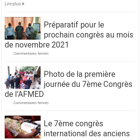
soirée
Lire plus
caritative
Préparatif pour le
prochain congrès au mois
de novembre 2021
sur
Commentaires fermés
Préparatif
pour
le
Photo de la première
prochain
congrès
journée du 7ème Congrès
au
mois
de l’AFMED
de
novembre
sur
Commentaires fermés
2021
Photo
de
la
Le 7ème congrès
première
journée
international des anciens
du
7ème