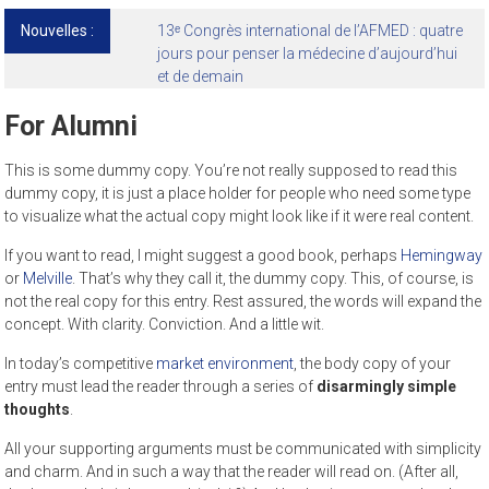
Nouvelles :
13ᵉ Congrès international de l’AFMED : quatre
jours pour penser la médecine d’aujourd’hui
et de demain
For Alumni
This is some dummy copy. You’re not really supposed to read this
dummy copy, it is just a place holder for people who need some type
to visualize what the actual copy might look like if it were real content.
If you want to read, I might suggest a good book, perhaps
Hemingway
or
Melville
. That’s why they call it, the dummy copy. This, of course, is
not the real copy for this entry. Rest assured, the words will expand the
concept. With clarity. Conviction. And a little wit.
In today’s competitive
market environment
, the body copy of your
entry must lead the reader through a series of
disarmingly simple
thoughts
.
All your supporting arguments must be communicated with simplicity
and charm. And in such a way that the reader will read on. (After all,