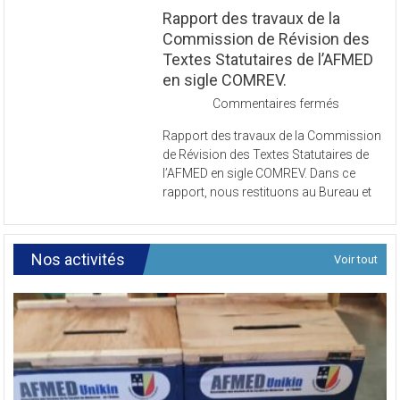
Rapport des travaux de la
Commission de Révision des
Textes Statutaires de l’AFMED
en sigle COMREV.
sur
Commentaires fermés
Rapport
Rapport des travaux de la Commission
des
de Révision des Textes Statutaires de
travaux
l’AFMED en sigle COMREV. Dans ce
de
rapport, nous restituons au Bureau et
la
Commissi
de
Révision
Nos activités
Voir tout
des
Textes
Statutaires
de
l’AFMED
en
sigle