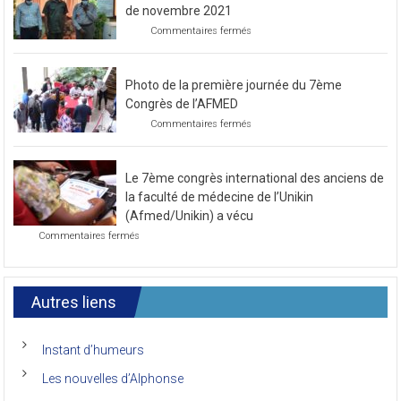
de novembre 2021
sur
Commentaires fermés
Préparatif
pour
le
Photo de la première journée du 7ème
prochain
congrès
Congrès de l’AFMED
au
sur
Commentaires fermés
mois
Photo
de
de
novembre
la
2021
Le 7ème congrès international des anciens de
première
journée
la faculté de médecine de l’Unikin
du
(Afmed/Unikin) a vécu
7ème
sur
Commentaires fermés
Congrès
Le
de
7ème
l’AFMED
congrès
international
Autres liens
des
anciens
de
Instant d’humeurs
la
faculté
Les nouvelles d’Alphonse
de
médecine