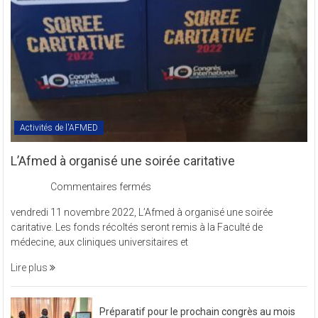
COMREV.
Activités de l'AFMED
L’Afmed à organisé une soirée caritative
sur
Commentaires fermés
L’Afmed
vendredi 11 novembre 2022, L’Afmed à organisé une soirée
à
caritative. Les fonds récoltés seront remis à la Faculté de
organisé
médecine, aux cliniques universitaires et
une
soirée
Lire plus
caritative
Préparatif pour le prochain congrès au mois