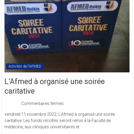
en
sigle
COMREV.
Activités de l'AFMED
L’Afmed à organisé une soirée
caritative
sur
Commentaires fermés
L’Afmed
vendredi 11 novembre 2022, L’Afmed à organisé une soirée
à
caritative. Les fonds récoltés seront remis à la Faculté de
organisé
médecine, aux cliniques universitaires et
une