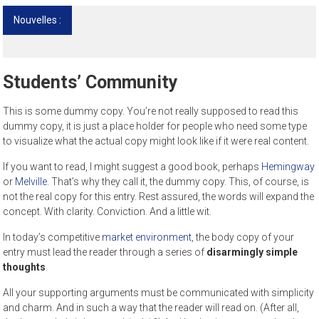
Nouvelles :
13ᵉ Congrès international de l’AFMED : quatre
jours pour penser la médecine d’aujourd’hui
et de demain
Students’ Community
This is some dummy copy. You’re not really supposed to read this
dummy copy, it is just a place holder for people who need some type
to visualize what the actual copy might look like if it were real content.
If you want to read, I might suggest a good book, perhaps
Hemingway
or
Melville
. That’s why they call it, the dummy copy. This, of course, is
not the real copy for this entry. Rest assured, the words will expand the
concept. With clarity. Conviction. And a little wit.
In today’s competitive
market environment
, the body copy of your
entry must lead the reader through a series of
disarmingly simple
thoughts
.
All your supporting arguments must be communicated with simplicity
and charm. And in such a way that the reader will read on. (After all,