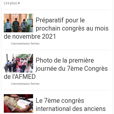
soirée
Lire plus
caritative
Préparatif pour le
prochain congrès au mois
de novembre 2021
sur
Commentaires fermés
Préparatif
pour
le
Photo de la première
prochain
congrès
journée du 7ème Congrès
au
mois
de l’AFMED
de
novembre
sur
Commentaires fermés
2021
Photo
de
la
Le 7ème congrès
première
journée
international des anciens
du
7ème