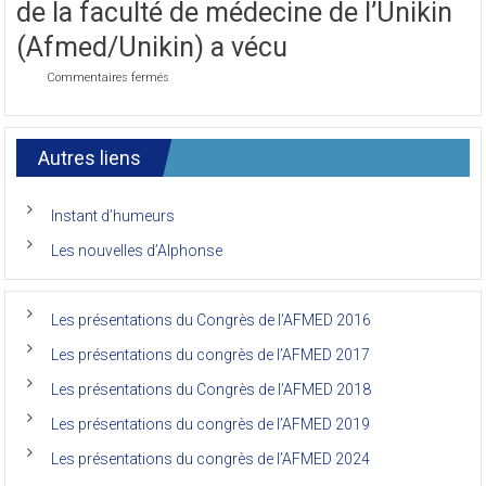
de la faculté de médecine de l’Unikin
Congrès
de
(Afmed/Unikin) a vécu
l’AFMED
sur
Commentaires fermés
Le
7ème
congrès
international
Autres liens
des
anciens
de
Instant d’humeurs
la
faculté
Les nouvelles d’Alphonse
de
médecine
de
l’Unikin
Les présentations du Congrès de l’AFMED 2016
(Afmed/Unikin)
a
Les présentations du congrès de l’AFMED 2017
vécu
Les présentations du Congrès de l’AFMED 2018
Les présentations du congrès de l’AFMED 2019
Les présentations du congrès de l’AFMED 2024