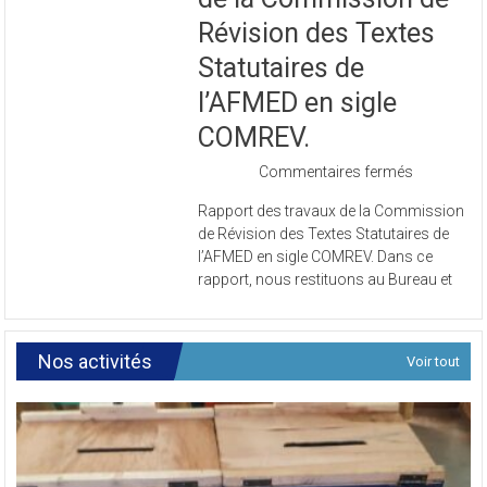
Révision des Textes
Statutaires de
l’AFMED en sigle
COMREV.
sur
Commentaires fermés
Rapport
Rapport des travaux de la Commission
des
de Révision des Textes Statutaires de
travaux
l’AFMED en sigle COMREV. Dans ce
de
rapport, nous restituons au Bureau et
la
Commissi
de
Révision
Nos activités
Voir tout
des
Textes
Statutaires
de
l’AFMED