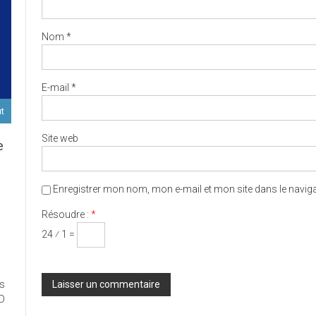
Nom
*
E-mail
*
ut
Site web
e
Enregistrer mon nom, mon e-mail et mon site dans le navi
D
Résoudre :
*
24 ⁄ 1 =
ort
es
ux
ED