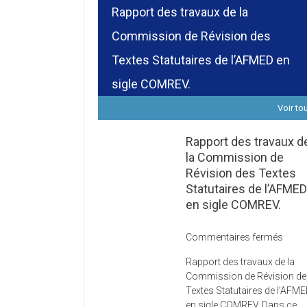
Rapport des travaux de la
Commission de Révision des
Textes Statutaires de l’AFMED en
sigle COMREV.
Voir to
Rapport des travaux d
la Commission de
Révision des Textes
Statutaires de l’AFME
en sigle COMREV.
sur
Commentaires fermés
Rapp
Rapport des travaux de la
des
Commission de Révision d
trava
Textes Statutaires de l’AFM
de
en sigle COMREV. Dans ce