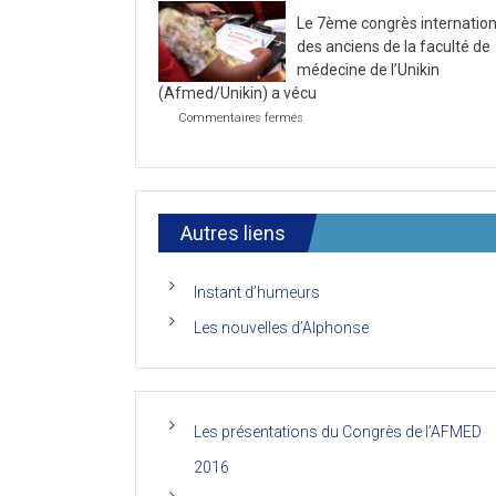
la
2021
Le 7ème congrès internation
première
journée
des anciens de la faculté de
du
médecine de l’Unikin
7ème
(Afmed/Unikin) a vécu
Congrès
de
sur
Commentaires fermés
l’AFMED
Le
7ème
congrès
international
des
anciens
Autres liens
de
la
faculté
Instant d’humeurs
de
médecine
Les nouvelles d’Alphonse
de
l’Unikin
(Afmed/Unikin)
a
vécu
Les présentations du Congrès de l’AFMED
2016