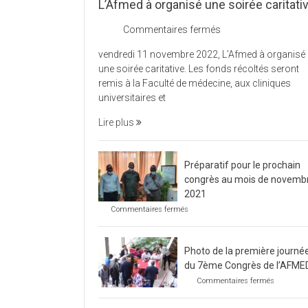
L’Afmed à organisé une soirée caritati
sur
Commentaires fermés
L’Afmed
vendredi 11 novembre 2022, L’Afmed à organisé
à
une soirée caritative. Les fonds récoltés seront
organisé
remis à la Faculté de médecine, aux cliniques
une
universitaires et
soirée
caritative
Lire plus
Préparatif pour le prochain
congrès au mois de novemb
2021
sur
Commentaires fermés
Préparatif
pour
le
Photo de la première journé
prochain
congrès
du 7ème Congrès de l’AFME
au
sur
Commentaires fermés
mois
Photo
de
de
novembre