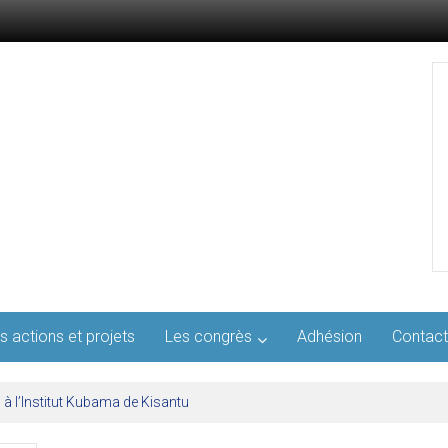
s actions et projets
Les congrès
Adhésion
Contact
l’AFMED : quatre jours pour penser la médecine d’aujourd’hui et de demai