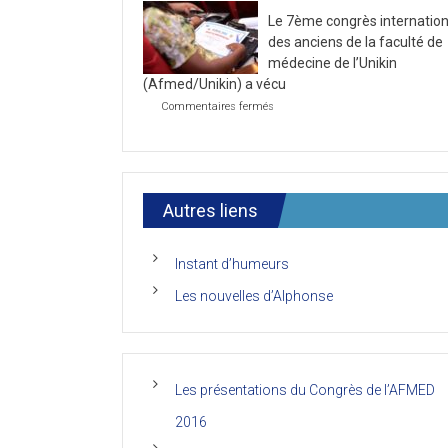
la
2021
Le 7ème congrès internation
première
journée
des anciens de la faculté de
du
médecine de l’Unikin
7ème
(Afmed/Unikin) a vécu
Congrès
de
sur
Commentaires fermés
l’AFMED
Le
7ème
congrès
international
des
anciens
Autres liens
de
la
faculté
Instant d’humeurs
de
médecine
Les nouvelles d’Alphonse
de
l’Unikin
(Afmed/Unikin)
a
vécu
Les présentations du Congrès de l’AFMED
2016