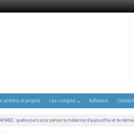
s actions et projets
Les congrès
Adhésion
Contact
l’AFMED : quatre jours pour penser la médecine d’aujourd’hui et de demai