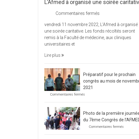
L’Afmed à organisé une soirée caritati
sur
Commentaires fermés
L’Afmed
vendredi 11 novembre 2022, L’Afmed à organisé
à
une soirée caritative. Les fonds récoltés seront
organisé
remis à la Faculté de médecine, aux cliniques
une
universitaires et
soirée
caritative
Lire plus
Préparatif pour le prochain
congrès au mois de novemb
2021
sur
Commentaires fermés
Préparatif
pour
le
Photo de la première journé
prochain
congrès
du 7ème Congrès de l’AFME
au
sur
Commentaires fermés
mois
Photo
de
de
novembre