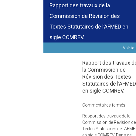
Rapport des travaux de la
Commission de Révision des
Textes Statutaires de l’AFMED en
sigle COMREV.
Voir to
Rapport des travaux d
la Commission de
Révision des Textes
Statutaires de l’AFME
en sigle COMREV.
sur
Commentaires fermés
Rapp
Rapport des travaux de la
des
Commission de Révision d
trava
Textes Statutaires de l’AFM
de
en sigle COMREV. Dans ce