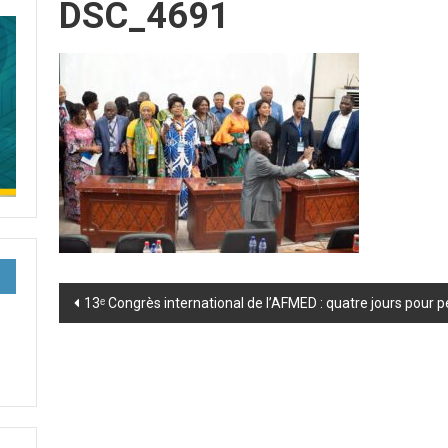
DSC_4691
Post
13ᵉ Congrès international de l’AFMED : quatre jours pour 
navigation