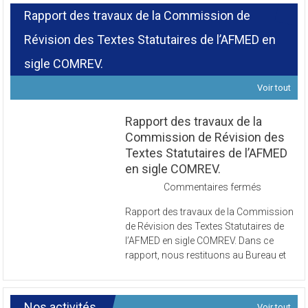
Rapport des travaux de la Commission de
Révision des Textes Statutaires de l’AFMED en
sigle COMREV.
Voir tout
Rapport des travaux de la
Commission de Révision des
Textes Statutaires de l’AFMED
en sigle COMREV.
sur
Commentaires fermés
Rapport
Rapport des travaux de la Commission
des
de Révision des Textes Statutaires de
travaux
l’AFMED en sigle COMREV. Dans ce
de
rapport, nous restituons au Bureau et
la
Commissi
de
Révision
Nos activités
Voir tout