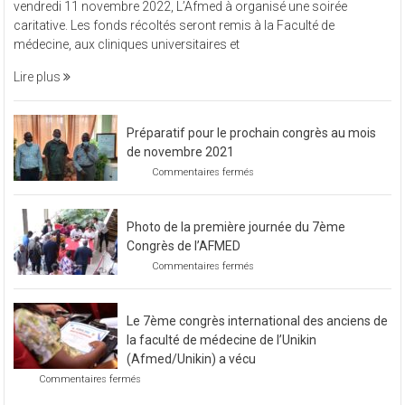
vendredi 11 novembre 2022, L’Afmed à organisé une soirée
à
caritative. Les fonds récoltés seront remis à la Faculté de
organisé
médecine, aux cliniques universitaires et
une
soirée
Lire plus
caritative
Préparatif pour le prochain congrès au mois
de novembre 2021
sur
Commentaires fermés
Préparatif
pour
le
Photo de la première journée du 7ème
prochain
congrès
Congrès de l’AFMED
au
sur
Commentaires fermés
mois
Photo
de
de
novembre
la
2021
Le 7ème congrès international des anciens de
première
journée
la faculté de médecine de l’Unikin
du
(Afmed/Unikin) a vécu
7ème
sur
Commentaires fermés
Congrès
Le
de