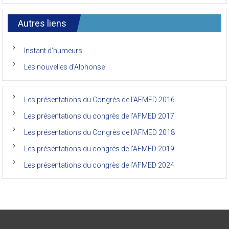
7ème
l’AFMED
congrès
international
Autres liens
des
anciens
de
Instant d’humeurs
la
faculté
Les nouvelles d’Alphonse
de
médecine
de
l’Unikin
Les présentations du Congrès de l’AFMED 2016
(Afmed/Unikin)
a
Les présentations du congrès de l’AFMED 2017
vécu
Les présentations du Congrès de l’AFMED 2018
Les présentations du congrès de l’AFMED 2019
Les présentations du congrès de l’AFMED 2024