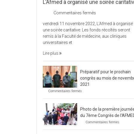
L’Afmed à organisé une soirée caritati
sur
Commentaires fermés
L’Afmed
vendredi 11 novembre 2022, L’Afmed à organisé
à
une soirée caritative. Les fonds récoltés seront
organisé
remis à la Faculté de médecine, aux cliniques
une
universitaires et
soirée
caritative
Lire plus
Préparatif pour le prochain
congrès au mois de novemb
2021
sur
Commentaires fermés
Préparatif
pour
le
Photo de la première journé
prochain
congrès
du 7ème Congrès de l’AFME
au
sur
Commentaires fermés
mois
Photo
de
de
novembre