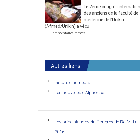
la
2021
Le 7ème congrès internation
première
journée
des anciens de la faculté de
du
médecine de l’Unikin
7ème
(Afmed/Unikin) a vécu
Congrès
de
sur
Commentaires fermés
l’AFMED
Le
7ème
congrès
international
des
anciens
Autres liens
de
la
faculté
Instant d’humeurs
de
médecine
Les nouvelles d’Alphonse
de
l’Unikin
(Afmed/Unikin)
a
vécu
Les présentations du Congrès de l’AFMED
2016