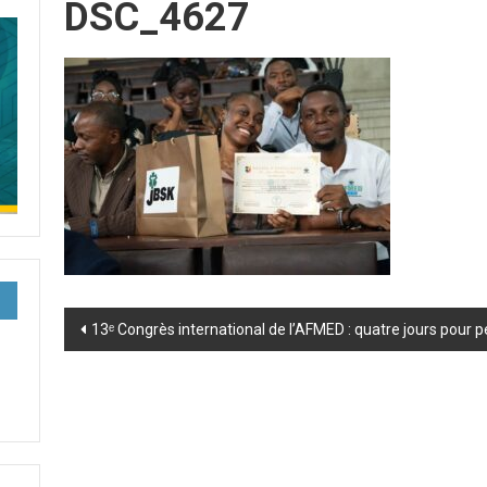
DSC_4627
Post
13ᵉ Congrès international de l’AFMED : quatre jours pour 
navigation