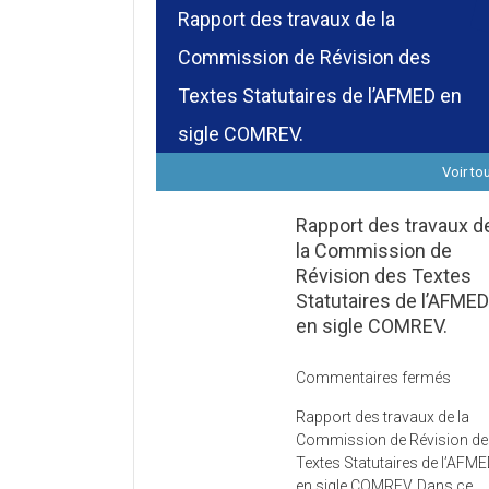
Rapport des travaux de la
Commission de Révision des
Textes Statutaires de l’AFMED en
sigle COMREV.
Voir to
Rapport des travaux d
la Commission de
Révision des Textes
Statutaires de l’AFME
en sigle COMREV.
sur
Commentaires fermés
Rapp
Rapport des travaux de la
des
Commission de Révision d
trava
Textes Statutaires de l’AFM
de
en sigle COMREV. Dans ce