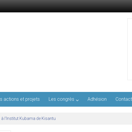
s actions et projets
Les congrès
Adhésion
Contact
l’AFMED : quatre jours pour penser la médecine d’aujourd’hui et de demai