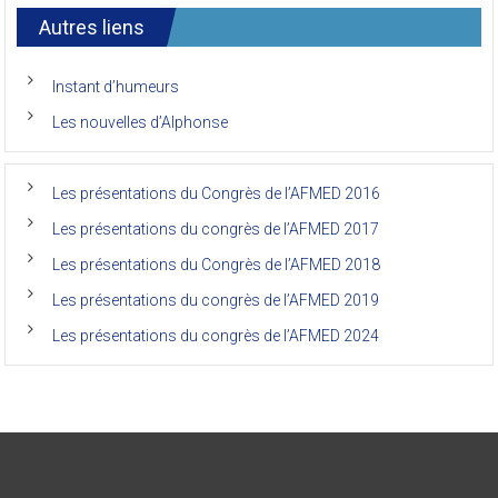
7ème
l’AFMED
congrès
international
Autres liens
des
anciens
de
Instant d’humeurs
la
faculté
Les nouvelles d’Alphonse
de
médecine
de
l’Unikin
Les présentations du Congrès de l’AFMED 2016
(Afmed/Unikin)
a
Les présentations du congrès de l’AFMED 2017
vécu
Les présentations du Congrès de l’AFMED 2018
Les présentations du congrès de l’AFMED 2019
Les présentations du congrès de l’AFMED 2024