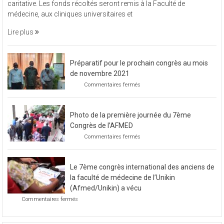
vendredi 11 novembre 2022, L’Afmed à organisé une soirée
à
caritative. Les fonds récoltés seront remis à la Faculté de
organisé
médecine, aux cliniques universitaires et
une
soirée
Lire plus
caritative
Préparatif pour le prochain congrès au mois
de novembre 2021
sur
Commentaires fermés
Préparatif
pour
le
Photo de la première journée du 7ème
prochain
congrès
Congrès de l’AFMED
au
sur
Commentaires fermés
mois
Photo
de
de
novembre
la
2021
Le 7ème congrès international des anciens de
première
journée
la faculté de médecine de l’Unikin
du
(Afmed/Unikin) a vécu
7ème
sur
Commentaires fermés
Congrès
Le
de