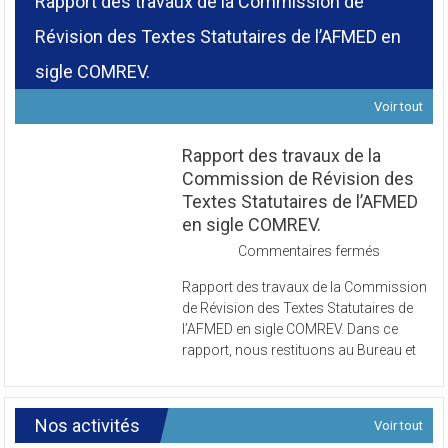
Rapport des travaux de la Commission de
Révision des Textes Statutaires de l’AFMED en
sigle COMREV.
Voir tout
Rapport des travaux de la
Commission de Révision des
Textes Statutaires de l’AFMED
en sigle COMREV.
sur
Commentaires fermés
Rapport
Rapport des travaux de la Commission
des
de Révision des Textes Statutaires de
travaux
l’AFMED en sigle COMREV. Dans ce
de
rapport, nous restituons au Bureau et
la
Commissi
de
Révision
Nos activités
Voir tout