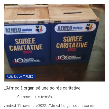
des
Textes
Statutaires
de
l’AFMED
en
sigle
COMREV.
Activités de l'AFMED
L’Afmed à organisé une soirée caritative
sur
Commentaires fermés
L’Afmed