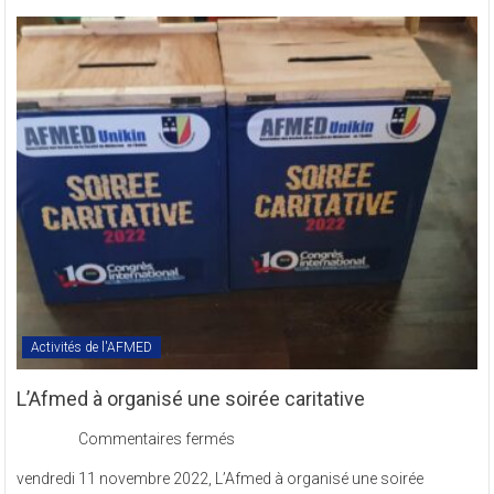
des
Textes
Statutaires
de
l’AFMED
en
sigle
COMREV.
Activités de l'AFMED
L’Afmed à organisé une soirée caritative
sur
Commentaires fermés
L’Afmed