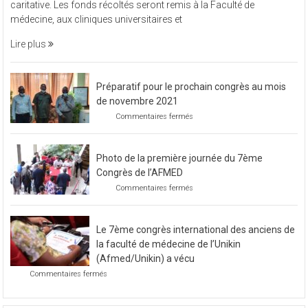
vendredi 11 novembre 2022, L’Afmed à organisé une soirée
à
caritative. Les fonds récoltés seront remis à la Faculté de
organisé
médecine, aux cliniques universitaires et
une
soirée
Lire plus
caritative
Préparatif pour le prochain congrès au mois
de novembre 2021
sur
Commentaires fermés
Préparatif
pour
le
Photo de la première journée du 7ème
prochain
congrès
Congrès de l’AFMED
au
sur
Commentaires fermés
mois
Photo
de
de
novembre
la
2021
Le 7ème congrès international des anciens de
première
journée
la faculté de médecine de l’Unikin
du
(Afmed/Unikin) a vécu
7ème
sur
Commentaires fermés
Congrès
Le
de