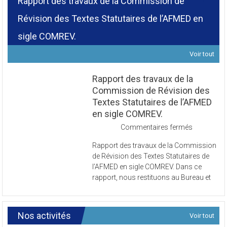
Rapport des travaux de la Commission de
Révision des Textes Statutaires de l’AFMED en
sigle COMREV.
Voir tout
Rapport des travaux de la
Commission de Révision des
Textes Statutaires de l’AFMED
en sigle COMREV.
sur
Commentaires fermés
Rapport
Rapport des travaux de la Commission
des
de Révision des Textes Statutaires de
travaux
l’AFMED en sigle COMREV. Dans ce
de
rapport, nous restituons au Bureau et
la
Commissi
de
Révision
Nos activités
Voir tout