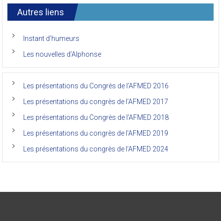
7ème
l’AFMED
congrès
international
Autres liens
des
anciens
de
Instant d’humeurs
la
faculté
Les nouvelles d’Alphonse
de
médecine
de
l’Unikin
Les présentations du Congrès de l’AFMED 2016
(Afmed/Unikin)
a
Les présentations du congrès de l’AFMED 2017
vécu
Les présentations du Congrès de l’AFMED 2018
Les présentations du congrès de l’AFMED 2019
Les présentations du congrès de l’AFMED 2024