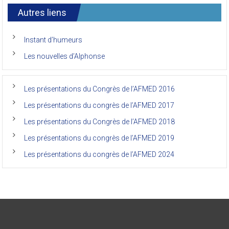
7ème
l’AFMED
congrès
international
Autres liens
des
anciens
de
Instant d’humeurs
la
faculté
Les nouvelles d’Alphonse
de
médecine
de
l’Unikin
Les présentations du Congrès de l’AFMED 2016
(Afmed/Unikin)
a
Les présentations du congrès de l’AFMED 2017
vécu
Les présentations du Congrès de l’AFMED 2018
Les présentations du congrès de l’AFMED 2019
Les présentations du congrès de l’AFMED 2024