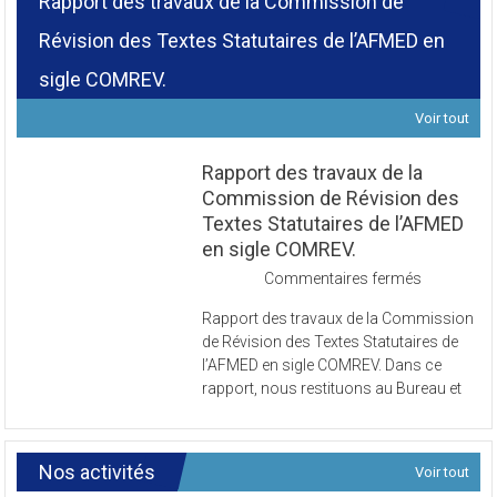
Rapport des travaux de la Commission de
Révision des Textes Statutaires de l’AFMED en
sigle COMREV.
Voir tout
Rapport des travaux de la
Commission de Révision des
Textes Statutaires de l’AFMED
en sigle COMREV.
sur
Commentaires fermés
Rapport
Rapport des travaux de la Commission
des
de Révision des Textes Statutaires de
travaux
l’AFMED en sigle COMREV. Dans ce
de
rapport, nous restituons au Bureau et
la
Commissi
de
Révision
Nos activités
Voir tout