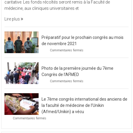
vendredi 11 novembre 2022, L’Afmed à organisé une soirée
à
caritative. Les fonds récoltés seront remis à la Faculté de
organisé
médecine, aux cliniques universitaires et
une
soirée
Lire plus
caritative
Préparatif pour le prochain congrès au mois
de novembre 2021
sur
Commentaires fermés
Préparatif
pour
le
Photo de la première journée du 7ème
prochain
congrès
Congrès de l’AFMED
au
sur
Commentaires fermés
mois
Photo
de
de
novembre
la
2021
Le 7ème congrès international des anciens de
première
journée
la faculté de médecine de l’Unikin
du
(Afmed/Unikin) a vécu
7ème
sur
Commentaires fermés
Congrès
Le
de