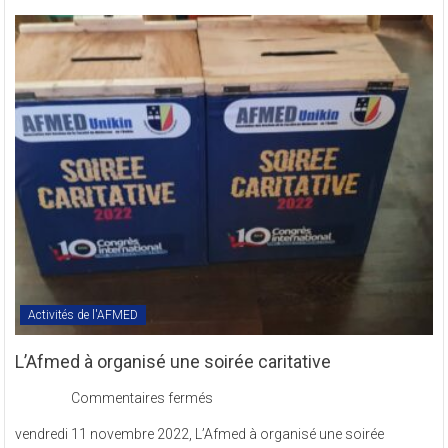
des
Textes
Statutaires
de
l’AFMED
en
sigle
COMREV.
Activités de l'AFMED
L’Afmed à organisé une soirée caritative
sur
Commentaires fermés
L’Afmed