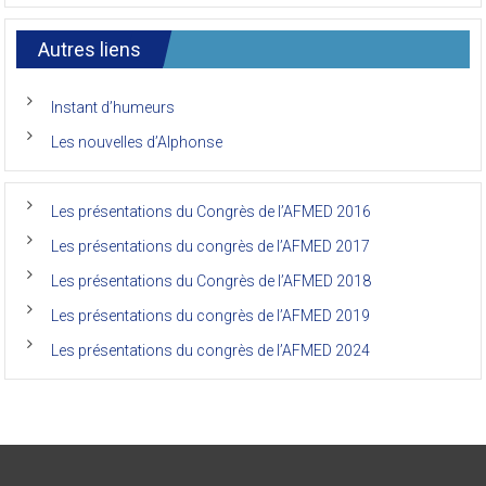
7ème
l’AFMED
congrès
international
Autres liens
des
anciens
de
Instant d’humeurs
la
faculté
Les nouvelles d’Alphonse
de
médecine
de
l’Unikin
Les présentations du Congrès de l’AFMED 2016
(Afmed/Unikin)
a
Les présentations du congrès de l’AFMED 2017
vécu
Les présentations du Congrès de l’AFMED 2018
Les présentations du congrès de l’AFMED 2019
Les présentations du congrès de l’AFMED 2024