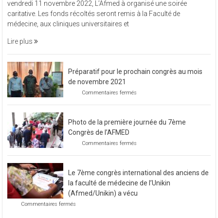
vendredi 11 novembre 2022, L’Afmed à organisé une soirée
à
caritative. Les fonds récoltés seront remis à la Faculté de
organisé
médecine, aux cliniques universitaires et
une
soirée
Lire plus
caritative
Préparatif pour le prochain congrès au mois
de novembre 2021
sur
Commentaires fermés
Préparatif
pour
le
Photo de la première journée du 7ème
prochain
congrès
Congrès de l’AFMED
au
sur
Commentaires fermés
mois
Photo
de
de
novembre
la
2021
Le 7ème congrès international des anciens de
première
journée
la faculté de médecine de l’Unikin
du
(Afmed/Unikin) a vécu
7ème
sur
Commentaires fermés
Congrès
Le
de