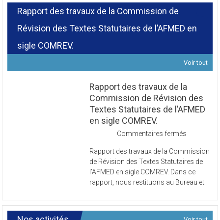
Rapport des travaux de la Commission de
Révision des Textes Statutaires de l’AFMED en
sigle COMREV.
Voir tout
Rapport des travaux de la
Commission de Révision des
Textes Statutaires de l’AFMED
en sigle COMREV.
sur
Commentaires fermés
Rapport
Rapport des travaux de la Commission
des
de Révision des Textes Statutaires de
travaux
l’AFMED en sigle COMREV. Dans ce
de
rapport, nous restituons au Bureau et
la
Commissi
de
Révision
Nos activités
Voir tout