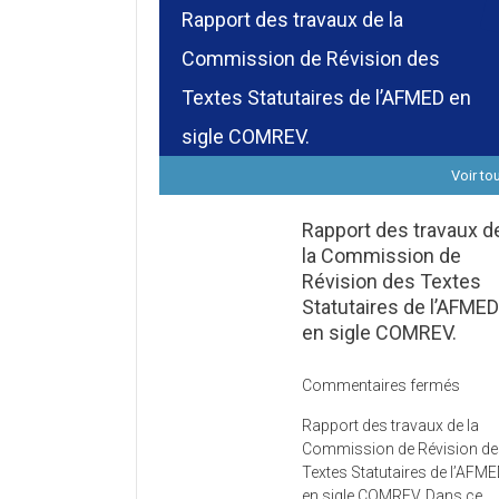
Rapport des travaux de la
Commission de Révision des
Textes Statutaires de l’AFMED en
sigle COMREV.
Voir to
Rapport des travaux d
la Commission de
Révision des Textes
Statutaires de l’AFME
en sigle COMREV.
sur
Commentaires fermés
Rapp
Rapport des travaux de la
des
Commission de Révision d
trava
Textes Statutaires de l’AFM
de
en sigle COMREV. Dans ce