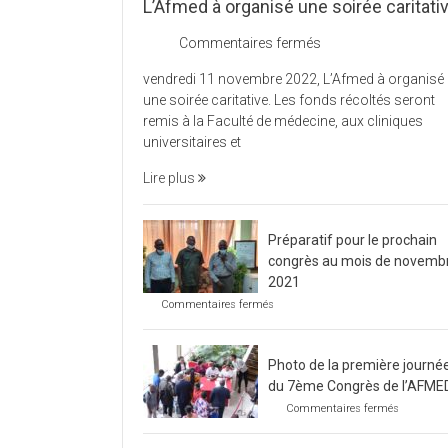
L’Afmed à organisé une soirée caritati
sur
Commentaires fermés
L’Afmed
vendredi 11 novembre 2022, L’Afmed à organisé
à
une soirée caritative. Les fonds récoltés seront
organisé
remis à la Faculté de médecine, aux cliniques
une
universitaires et
soirée
caritative
Lire plus
Préparatif pour le prochain
congrès au mois de novemb
2021
sur
Commentaires fermés
Préparatif
pour
le
Photo de la première journé
prochain
congrès
du 7ème Congrès de l’AFME
au
sur
Commentaires fermés
mois
Photo
de
de
novembre