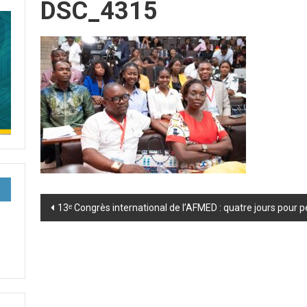
DSC_4315
Post
13ᵉ Congrès international de l’AFMED : quatre jours pour 
navigation