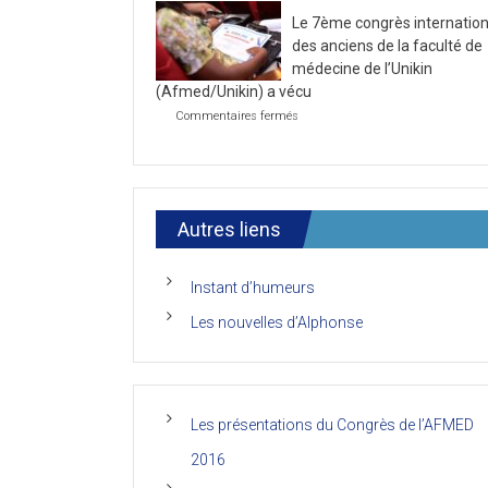
la
2021
Le 7ème congrès internation
première
journée
des anciens de la faculté de
du
médecine de l’Unikin
7ème
(Afmed/Unikin) a vécu
Congrès
de
sur
Commentaires fermés
l’AFMED
Le
7ème
congrès
international
des
anciens
Autres liens
de
la
faculté
Instant d’humeurs
de
médecine
Les nouvelles d’Alphonse
de
l’Unikin
(Afmed/Unikin)
a
vécu
Les présentations du Congrès de l’AFMED
2016