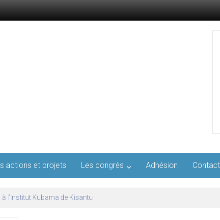
s actions et projets
Les congrès
Adhésion
Contact
l’AFMED : quatre jours pour penser la médecine d’aujourd’hui et de demai