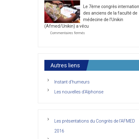
la
2021
Le 7ème congrès internation
première
journée
des anciens de la faculté de
du
médecine de l’Unikin
7ème
(Afmed/Unikin) a vécu
Congrès
de
sur
Commentaires fermés
l’AFMED
Le
7ème
congrès
international
des
anciens
Autres liens
de
la
faculté
Instant d’humeurs
de
médecine
Les nouvelles d’Alphonse
de
l’Unikin
(Afmed/Unikin)
a
vécu
Les présentations du Congrès de l’AFMED
2016