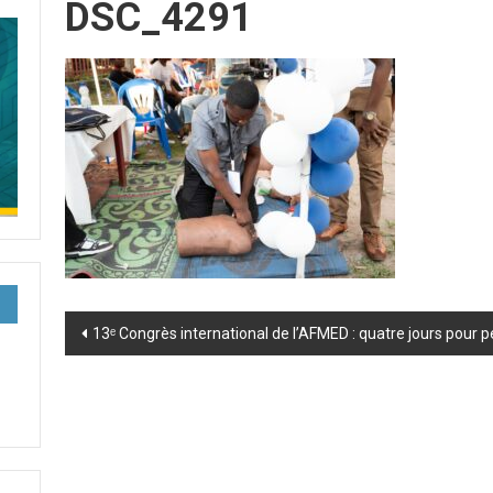
DSC_4291
Post
13ᵉ Congrès international de l’AFMED : quatre jours pour 
navigation