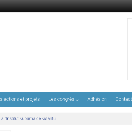
s actions et projets
Les congrès
Adhésion
Contact
l’AFMED : quatre jours pour penser la médecine d’aujourd’hui et de demai