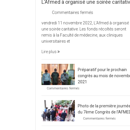
L’Afmed à organisé une soirée caritati
sur
Commentaires fermés
L’Afmed
vendredi 11 novembre 2022, L’Afmed à organisé
à
une soirée caritative. Les fonds récoltés seront
organisé
remis à la Faculté de médecine, aux cliniques
une
universitaires et
soirée
caritative
Lire plus
Préparatif pour le prochain
congrès au mois de novemb
2021
sur
Commentaires fermés
Préparatif
pour
le
Photo de la première journé
prochain
congrès
du 7ème Congrès de l’AFME
au
sur
Commentaires fermés
mois
Photo
de
de
novembre