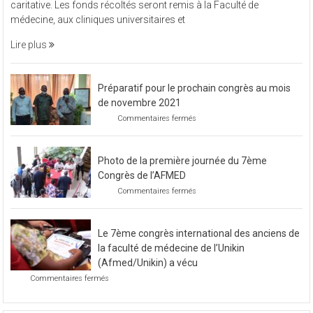
vendredi 11 novembre 2022, L’Afmed à organisé une soirée
à
caritative. Les fonds récoltés seront remis à la Faculté de
organisé
médecine, aux cliniques universitaires et
une
soirée
Lire plus
caritative
Préparatif pour le prochain congrès au mois
de novembre 2021
sur
Commentaires fermés
Préparatif
pour
le
Photo de la première journée du 7ème
prochain
congrès
Congrès de l’AFMED
au
sur
Commentaires fermés
mois
Photo
de
de
novembre
la
2021
Le 7ème congrès international des anciens de
première
journée
la faculté de médecine de l’Unikin
du
(Afmed/Unikin) a vécu
7ème
sur
Commentaires fermés
Congrès
Le
de