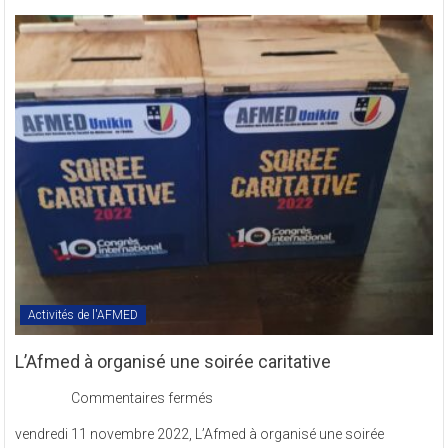
des
Textes
Statutaires
de
l’AFMED
en
sigle
COMREV.
Activités de l'AFMED
L’Afmed à organisé une soirée caritative
sur
Commentaires fermés
L’Afmed