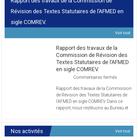
Rapport des travaux de la Commission de
Révision des Textes Statutaires de l’AFMED en
sigle COMREV.
Voir tout
Rapport des travaux de la
Commission de Révision des
Textes Statutaires de l’AFMED
en sigle COMREV.
sur
Commentaires fermés
Rapport
Rapport des travaux de la Commission
des
de Révision des Textes Statutaires de
travaux
l’AFMED en sigle COMREV. Dans ce
de
rapport, nous restituons au Bureau et
la
Commissi
de
Révision
Nos activités
Voir tout