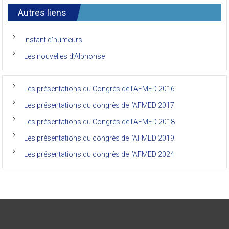
7ème
l’AFMED
congrès
international
Autres liens
des
anciens
de
Instant d’humeurs
la
faculté
Les nouvelles d’Alphonse
de
médecine
de
l’Unikin
Les présentations du Congrès de l’AFMED 2016
(Afmed/Unikin)
a
Les présentations du congrès de l’AFMED 2017
vécu
Les présentations du Congrès de l’AFMED 2018
Les présentations du congrès de l’AFMED 2019
Les présentations du congrès de l’AFMED 2024