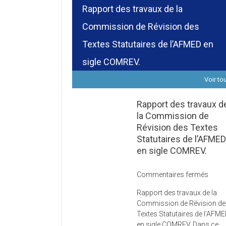
Rapport des travaux de la
Commission de Révision des
Textes Statutaires de l’AFMED en
sigle COMREV.
Voir to
Rapport des travaux d
la Commission de
Révision des Textes
Statutaires de l’AFME
en sigle COMREV.
sur
Commentaires fermés
Rapp
Rapport des travaux de la
des
Commission de Révision d
trava
Textes Statutaires de l’AFM
de
en sigle COMREV. Dans ce