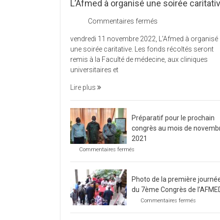
L’Afmed à organisé une soirée caritati
sur
Commentaires fermés
L’Afmed
vendredi 11 novembre 2022, L’Afmed à organisé
à
une soirée caritative. Les fonds récoltés seront
organisé
remis à la Faculté de médecine, aux cliniques
une
universitaires et
soirée
caritative
Lire plus
Préparatif pour le prochain
congrès au mois de novemb
2021
sur
Commentaires fermés
Préparatif
pour
le
Photo de la première journé
prochain
congrès
du 7ème Congrès de l’AFME
au
sur
Commentaires fermés
mois
Photo
de
de
novembre