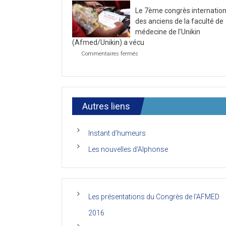
la
2021
Le 7ème congrès internation
première
journée
des anciens de la faculté de
du
médecine de l’Unikin
7ème
(Afmed/Unikin) a vécu
Congrès
de
sur
Commentaires fermés
l’AFMED
Le
7ème
congrès
international
des
anciens
Autres liens
de
la
faculté
Instant d’humeurs
de
médecine
Les nouvelles d’Alphonse
de
l’Unikin
(Afmed/Unikin)
a
vécu
Les présentations du Congrès de l’AFMED
2016