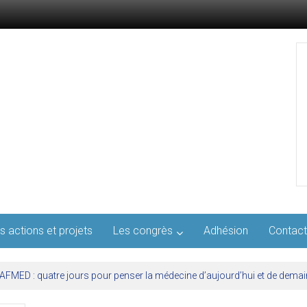
s actions et projets
Les congrès
Adhésion
Contact
l’AFMED : quatre jours pour penser la médecine d’aujourd’hui et de demai