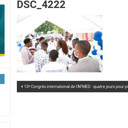
DSC_4222
Post
13ᵉ Congrès international de l’AFMED : quatre jours pour 
navigation