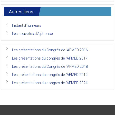
7ème
l’AFMED
congrès
international
Autres liens
des
anciens
de
Instant d’humeurs
la
faculté
Les nouvelles d’Alphonse
de
médecine
de
l’Unikin
Les présentations du Congrès de l’AFMED 2016
(Afmed/Unikin)
a
Les présentations du congrès de l’AFMED 2017
vécu
Les présentations du Congrès de l’AFMED 2018
Les présentations du congrès de l’AFMED 2019
Les présentations du congrès de l’AFMED 2024