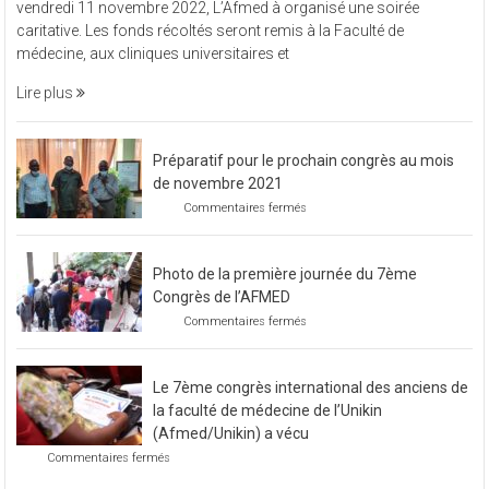
vendredi 11 novembre 2022, L’Afmed à organisé une soirée
à
caritative. Les fonds récoltés seront remis à la Faculté de
organisé
médecine, aux cliniques universitaires et
une
soirée
Lire plus
caritative
Préparatif pour le prochain congrès au mois
de novembre 2021
sur
Commentaires fermés
Préparatif
pour
le
Photo de la première journée du 7ème
prochain
congrès
Congrès de l’AFMED
au
sur
Commentaires fermés
mois
Photo
de
de
novembre
la
2021
Le 7ème congrès international des anciens de
première
journée
la faculté de médecine de l’Unikin
du
(Afmed/Unikin) a vécu
7ème
sur
Commentaires fermés
Congrès
Le
de