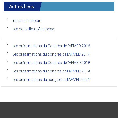
7ème
l’AFMED
congrès
international
Autres liens
des
anciens
de
Instant d’humeurs
la
faculté
Les nouvelles d’Alphonse
de
médecine
de
l’Unikin
Les présentations du Congrès de l’AFMED 2016
(Afmed/Unikin)
a
Les présentations du congrès de l’AFMED 2017
vécu
Les présentations du Congrès de l’AFMED 2018
Les présentations du congrès de l’AFMED 2019
Les présentations du congrès de l’AFMED 2024