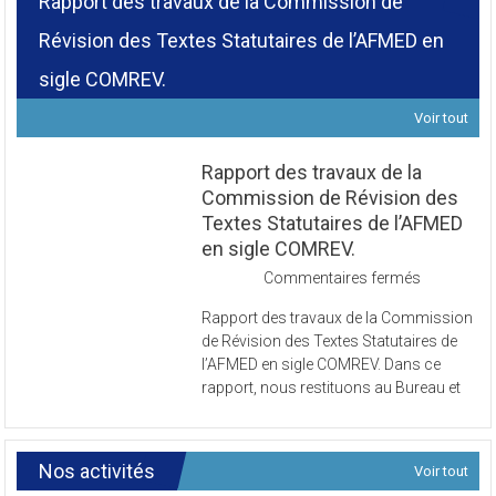
Rapport des travaux de la Commission de
Révision des Textes Statutaires de l’AFMED en
sigle COMREV.
Voir tout
Rapport des travaux de la
Commission de Révision des
Textes Statutaires de l’AFMED
en sigle COMREV.
sur
Commentaires fermés
Rapport
Rapport des travaux de la Commission
des
de Révision des Textes Statutaires de
travaux
l’AFMED en sigle COMREV. Dans ce
de
rapport, nous restituons au Bureau et
la
Commissi
de
Révision
Nos activités
Voir tout