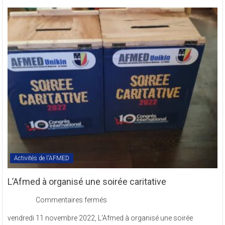
des
Textes
Statutaires
de
l’AFMED
en
sigle
COMREV.
Activités de l'AFMED
L’Afmed à organisé une soirée caritative
sur
Commentaires fermés
L’Afmed