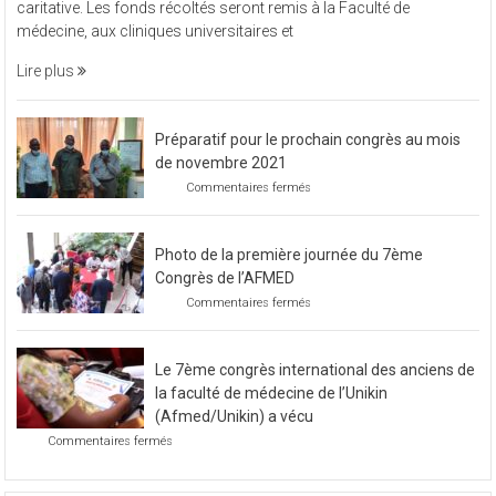
vendredi 11 novembre 2022, L’Afmed à organisé une soirée
à
caritative. Les fonds récoltés seront remis à la Faculté de
organisé
médecine, aux cliniques universitaires et
une
soirée
Lire plus
caritative
Préparatif pour le prochain congrès au mois
de novembre 2021
sur
Commentaires fermés
Préparatif
pour
le
Photo de la première journée du 7ème
prochain
congrès
Congrès de l’AFMED
au
sur
Commentaires fermés
mois
Photo
de
de
novembre
la
2021
Le 7ème congrès international des anciens de
première
journée
la faculté de médecine de l’Unikin
du
(Afmed/Unikin) a vécu
7ème
sur
Commentaires fermés
Congrès
Le
de