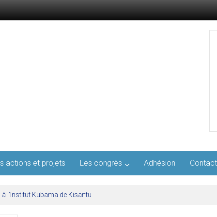
s actions et projets
Les congrès
Adhésion
Contact
l’AFMED : quatre jours pour penser la médecine d’aujourd’hui et de demai