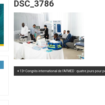
DSC_3786
Post
13ᵉ Congrès international de l’AFMED : quatre jours pour 
navigation