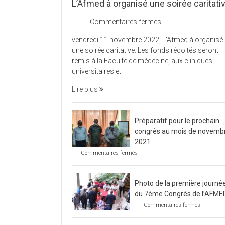
L’Afmed à organisé une soirée caritati
sur
Commentaires fermés
L’Afmed
vendredi 11 novembre 2022, L’Afmed à organisé
à
une soirée caritative. Les fonds récoltés seront
organisé
remis à la Faculté de médecine, aux cliniques
une
universitaires et
soirée
caritative
Lire plus
Préparatif pour le prochain
congrès au mois de novemb
2021
sur
Commentaires fermés
Préparatif
pour
le
Photo de la première journé
prochain
congrès
du 7ème Congrès de l’AFME
au
sur
Commentaires fermés
mois
Photo
de
de
novembre