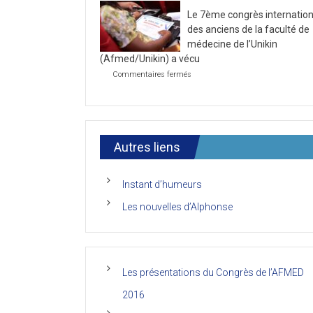
la
2021
Le 7ème congrès internation
première
journée
des anciens de la faculté de
du
médecine de l’Unikin
7ème
(Afmed/Unikin) a vécu
Congrès
de
sur
Commentaires fermés
l’AFMED
Le
7ème
congrès
international
des
anciens
Autres liens
de
la
faculté
Instant d’humeurs
de
médecine
Les nouvelles d’Alphonse
de
l’Unikin
(Afmed/Unikin)
a
vécu
Les présentations du Congrès de l’AFMED
2016