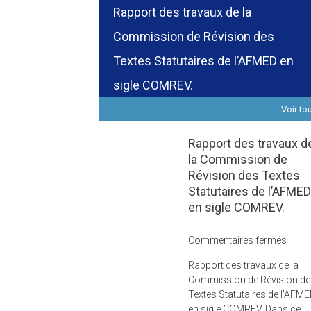
Rapport des travaux de la
Commission de Révision des
Textes Statutaires de l’AFMED en
sigle COMREV.
Voir to
Rapport des travaux d
la Commission de
Révision des Textes
Statutaires de l’AFME
en sigle COMREV.
sur
Commentaires fermés
Rapp
Rapport des travaux de la
des
Commission de Révision d
trava
Textes Statutaires de l’AFM
de
en sigle COMREV. Dans ce