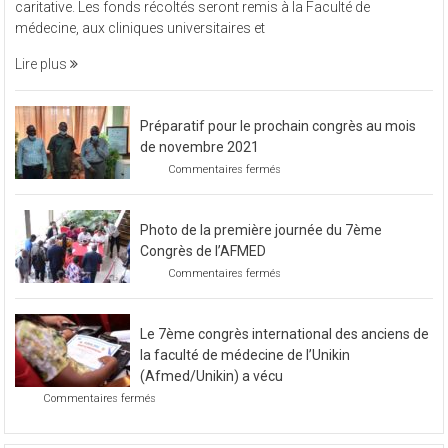
vendredi 11 novembre 2022, L’Afmed à organisé une soirée
à
caritative. Les fonds récoltés seront remis à la Faculté de
organisé
médecine, aux cliniques universitaires et
une
soirée
Lire plus
caritative
Préparatif pour le prochain congrès au mois
de novembre 2021
sur
Commentaires fermés
Préparatif
pour
le
Photo de la première journée du 7ème
prochain
congrès
Congrès de l’AFMED
au
sur
Commentaires fermés
mois
Photo
de
de
novembre
la
2021
Le 7ème congrès international des anciens de
première
journée
la faculté de médecine de l’Unikin
du
(Afmed/Unikin) a vécu
7ème
sur
Commentaires fermés
Congrès
Le
de