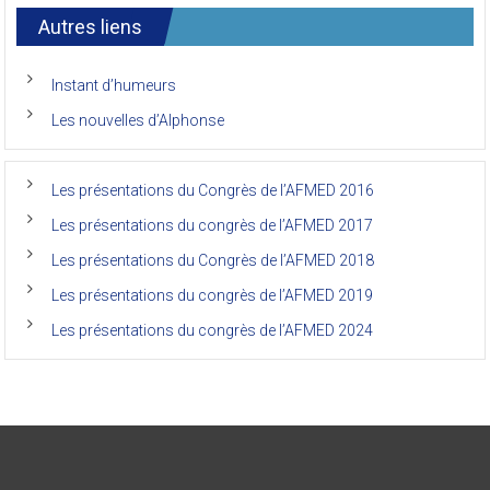
7ème
l’AFMED
congrès
international
Autres liens
des
anciens
de
Instant d’humeurs
la
faculté
Les nouvelles d’Alphonse
de
médecine
de
l’Unikin
Les présentations du Congrès de l’AFMED 2016
(Afmed/Unikin)
a
Les présentations du congrès de l’AFMED 2017
vécu
Les présentations du Congrès de l’AFMED 2018
Les présentations du congrès de l’AFMED 2019
Les présentations du congrès de l’AFMED 2024