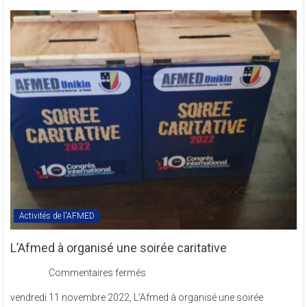
des
Textes
Statutaires
de
l’AFMED
en
sigle
COMREV.
Activités de l'AFMED
L’Afmed à organisé une soirée caritative
sur
Commentaires fermés
L’Afmed