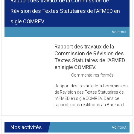
Rapport des travaux de la Commission de
Révision des Textes Statutaires de l’AFMED en
sigle COMREV.
Voir tout
Rapport des travaux de la
Commission de Révision des
Textes Statutaires de l’AFMED
en sigle COMREV.
sur
Commentaires fermés
Rapport
Rapport des travaux de la Commission
des
de Révision des Textes Statutaires de
travaux
l’AFMED en sigle COMREV. Dans ce
de
rapport, nous restituons au Bureau et
la
Commissi
de
Révision
Nos activités
Voir tout