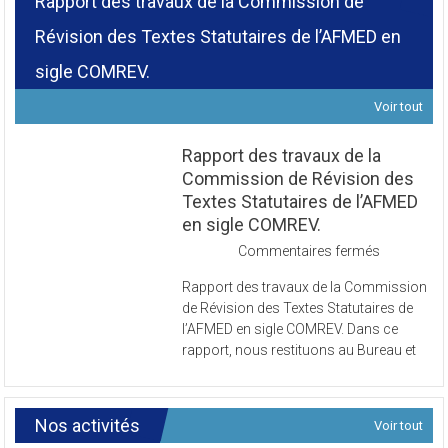
Rapport des travaux de la Commission de
Révision des Textes Statutaires de l’AFMED en
sigle COMREV.
Voir tout
Rapport des travaux de la
Commission de Révision des
Textes Statutaires de l’AFMED
en sigle COMREV.
sur
Commentaires fermés
Rapport
Rapport des travaux de la Commission
des
de Révision des Textes Statutaires de
travaux
l’AFMED en sigle COMREV. Dans ce
de
rapport, nous restituons au Bureau et
la
Commissi
de
Révision
Nos activités
Voir tout