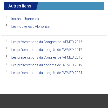
7ème
l’AFMED
congrès
international
Autres liens
des
anciens
de
Instant d’humeurs
la
faculté
Les nouvelles d’Alphonse
de
médecine
de
l’Unikin
Les présentations du Congrès de l’AFMED 2016
(Afmed/Unikin)
a
Les présentations du congrès de l’AFMED 2017
vécu
Les présentations du Congrès de l’AFMED 2018
Les présentations du congrès de l’AFMED 2019
Les présentations du congrès de l’AFMED 2024