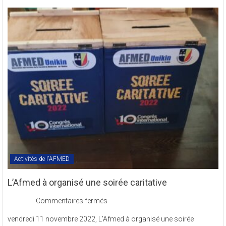
des
Textes
Statutaires
de
l’AFMED
en
sigle
COMREV.
Activités de l'AFMED
L’Afmed à organisé une soirée caritative
sur
Commentaires fermés
L’Afmed