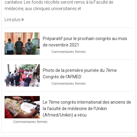
vendredi 11 novembre 2022, L’Afmed à organisé une soirée
à
caritative. Les fonds récoltés seront remis à la Faculté de
organisé
médecine, aux cliniques universitaires et
une
soirée
Lire plus
caritative
Préparatif pour le prochain congrès au mois
de novembre 2021
sur
Commentaires fermés
Préparatif
pour
le
Photo de la première journée du 7ème
prochain
congrès
Congrès de l’AFMED
au
sur
Commentaires fermés
mois
Photo
de
de
novembre
la
2021
Le 7ème congrès international des anciens de
première
journée
la faculté de médecine de l’Unikin
du
(Afmed/Unikin) a vécu
7ème
sur
Commentaires fermés
Congrès
Le
de