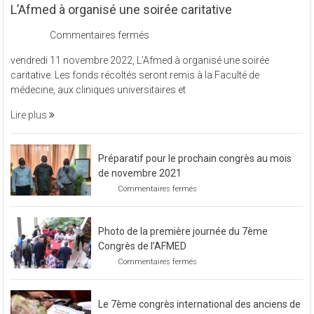
L’Afmed à organisé une soirée caritative
sur
Commentaires fermés
L’Afmed
vendredi 11 novembre 2022, L’Afmed à organisé une soirée
à
caritative. Les fonds récoltés seront remis à la Faculté de
organisé
médecine, aux cliniques universitaires et
une
soirée
Lire plus
caritative
Préparatif pour le prochain congrès au mois
de novembre 2021
sur
Commentaires fermés
Préparatif
pour
le
Photo de la première journée du 7ème
prochain
congrès
Congrès de l’AFMED
au
sur
Commentaires fermés
mois
Photo
de
de
novembre
la
2021
Le 7ème congrès international des anciens de
première