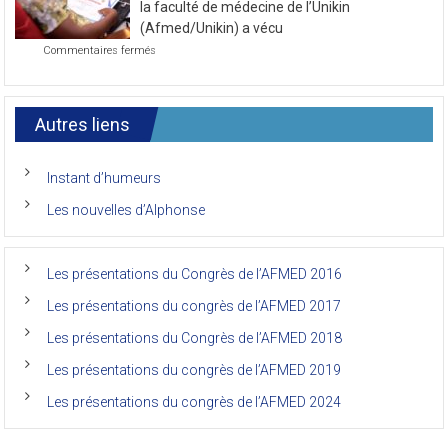
journée
la faculté de médecine de l’Unikin
du
(Afmed/Unikin) a vécu
7ème
sur
Commentaires fermés
Congrès
Le
de
7ème
l’AFMED
congrès
international
Autres liens
des
anciens
de
Instant d’humeurs
la
faculté
Les nouvelles d’Alphonse
de
médecine
de
l’Unikin
Les présentations du Congrès de l’AFMED 2016
(Afmed/Unikin)
a
Les présentations du congrès de l’AFMED 2017
vécu
Les présentations du Congrès de l’AFMED 2018
Les présentations du congrès de l’AFMED 2019
Les présentations du congrès de l’AFMED 2024